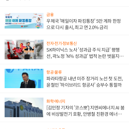
금융
우체국 '매일이자 파킹통장' 5만 계좌 한정
으로 다시 출시, 최고 연 2.0% 금리
전자·전기·정보통신
SK하이닉스 노사 '성과급 주식 지급' 평행
선, 곽노정 'N% 성과급' 법적 논란 벗을지 주
목
항공·물류
파라타항공 내년 미주 장거리 노선 첫 도전,
윤철민 '하이브리드 항공사' 승부수 통할까
화학·에너지
[김민정 기자의 '코스뽀'] 지엔씨에너지 AI 붐
에 비상발전기 호황, 안병철 친환경 에너지
발전전문기업 향한다