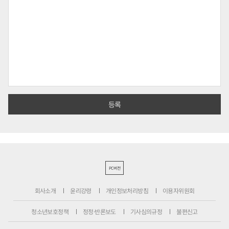
PC버전
회사소개
윤리강령
개인정보처리방침
이용자위원회
청소년보호정책
정정·반론보도
기사심의규정
불편신고