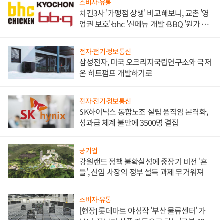
소비자·유통
치킨3사 '가맹점 상생' 비교해보니, 교촌 '영
업권 보호'·bhc '신메뉴 개발'·BBQ '원가 부
담'
전자·전기·정보통신
삼성전자, 미국 오크리지국립연구소와 극저
온 히트펌프 개발하기로
전자·전기·정보통신
SK하이닉스 통합노조 설립 움직임 본격화,
성과급 체계 불만에 3500명 결집
공기업
강원랜드 정책 불확실성에 중장기 비전 '흔
들', 신임 사장의 정부 설득 과제 무거워져
소비자·유통
[현장] 롯데마트 야심작 '부산 물류센터' 가