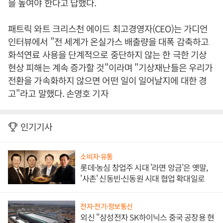
을 높여야 한다고 답했다.
패트릭 와트 크리스천 에이드 최고경영자(CEO)는 가디언
인터뷰에서 "전 세계가 온실가스 배출량을 대폭 감축하고
화석연료 사용을 단계적으로 중단하지 않는 한 극한 기상
현상 피해는 계속 증가할 것"이라며 "기상재난들은 우리가
전환을 가속화하지 않으면 어떤 일이 일어날지에 대한 경
고"라고 말했다. 손영호 기자
인기기사
소비자·유통
롯데·농심 창업주 시대 '라면 앙금'은 옛말,
'사촌' 신동빈·신동원 시대 협업 확대일로
전자·전기·정보통신
외신 "삼성전자 SK하이닉스 중국 공장용 현