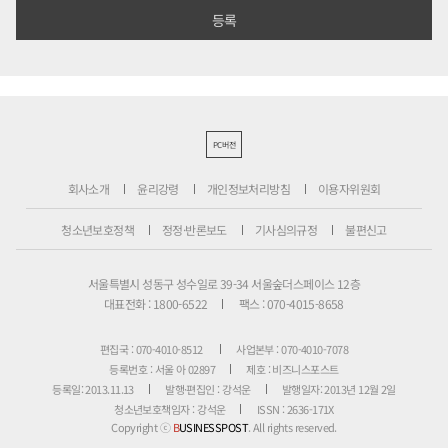
PC버전
회사소개
윤리강령
개인정보처리방침
이용자위원회
청소년보호정책
정정·반론보도
기사심의규정
불편신고
서울특별시 성동구 성수일로 39-34 서울숲더스페이스 12층
대표전화 : 1800-6522
팩스 : 070-4015-8658
편집국 : 070-4010-8512
사업본부 : 070-4010-7078
등록번호 : 서울 아 02897
제호 : 비즈니스포스트
등록일: 2013.11.13
발행·편집인 : 강석운
발행일자: 2013년 12월 2일
청소년보호책임자 : 강석운
ISSN : 2636-171X
Copyright ⓒ
B
USINESSPOST
. All rights reserved.