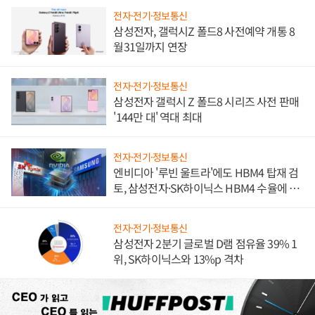
전자·전기·정보통신
삼성전자, 갤럭시Z 폴드8 사전예약 개통 8
월31일까지 연장
전자·전기·정보통신
삼성전자 갤럭시 Z 폴드8 시리즈 사전 판매
'144만 대' 역대 최대
전자·전기·정보통신
엔비디아 '루빈 울트라'에도 HBM4 탑재 검
토, 삼성전자·SK하이닉스 HBM4 수율에 주
도권 갈린다
전자·전기·정보통신
삼성전자 2분기 글로벌 D램 점유율 39% 1
위, SK하이닉스와 13%p 격차