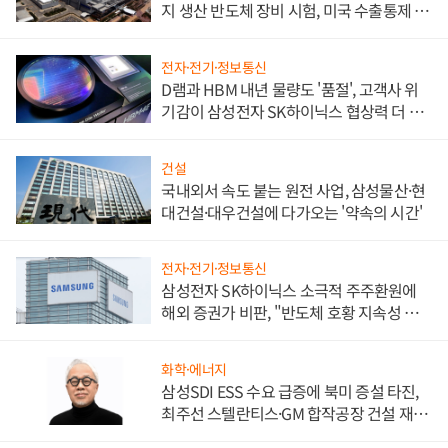
지 생산 반도체 장비 시험, 미국 수출통제 대
비"
전자·전기·정보통신
D램과 HBM 내년 물량도 '품절', 고객사 위
기감이 삼성전자 SK하이닉스 협상력 더 키
워
건설
국내외서 속도 붙는 원전 사업, 삼성물산·현
대건설·대우건설에 다가오는 '약속의 시간'
전자·전기·정보통신
삼성전자 SK하이닉스 소극적 주주환원에
해외 증권가 비판, "반도체 호황 지속성 의
문"
화학·에너지
삼성SDI ESS 수요 급증에 북미 증설 타진,
최주선 스텔란티스·GM 합작공장 건설 재추
진하나