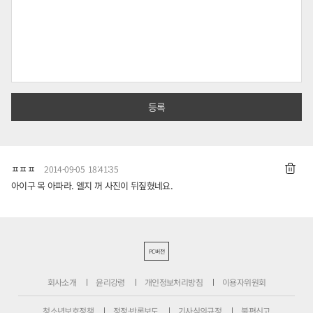
ㅍㅍㅍ
2014-09-05 18:41:35
아이구 목 아파라. 엘지 꺼 사진이 뒤짚혔네요.
PC버전
회사소개
윤리강령
개인정보처리방침
이용자위원회
청소년보호정책
정정·반론보도
기사심의규정
불편신고