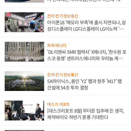
쌍끌이'로 내수 방어
전자·전기·정보통신
아이폰18 '메모리 부족'에 출시 지연되나, 삼
성디스플레이 LG디스플레이 LG이노텍 '탈
애플' 수익 다각화 속도
화학·에너지
'DL이앤씨 SMR 협력사' X에너지, '한수원 포
스코 동맹' 센트러스에너지와 우라늄 계약
체결
전자·전기·정보통신
SK하이닉스, 용인 'Y2' 팹과 청주 'M17' 팹
건설에 54조 투자 결정
데스크 리포트
[데스크리포트 8월] 무더운 입추에 든 생각,
제약바이오 하반기 훈풍 기대한다