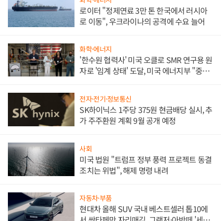
로이터 "정제연료 3만 톤 한국에서 러시아
로 이동", 우크라이나의 공격에 수요 늘어
화학·에너지
'한수원 협력사' 미국 오클로 SMR 연구용 원
자로 '임계 상태' 도달, 미국 에너지부 "중요
한 이정표"
전자·전기·정보통신
SK하이닉스 1주당 375원 현금배당 실시, 추
가 주주환원 계획 9월 공개 예정
사회
미국 법원 "트럼프 정부 풍력 프로젝트 동결
조치는 위법", 해제 명령 내려
자동차·부품
현대차 올해 SUV 국내 베스트셀러 톱10에
서 싼타페만 자리매김, 그랜저·아반떼 '세단