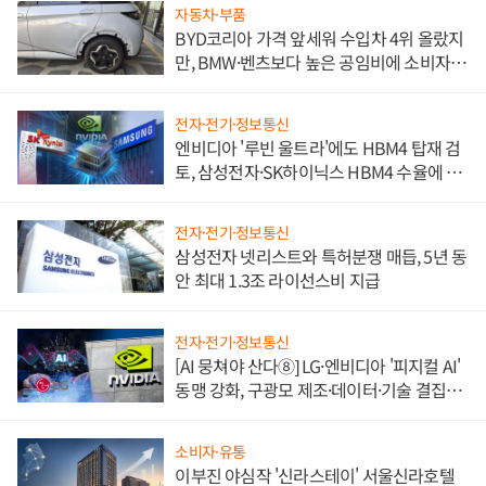
자동차·부품
BYD코리아 가격 앞세워 수입차 4위 올랐지
만, BMW·벤츠보다 높은 공임비에 소비자
불만 폭발
전자·전기·정보통신
엔비디아 '루빈 울트라'에도 HBM4 탑재 검
토, 삼성전자·SK하이닉스 HBM4 수율에 주
도권 갈린다
전자·전기·정보통신
삼성전자 넷리스트와 특허분쟁 매듭, 5년 동
안 최대 1.3조 라이선스비 지급
전자·전기·정보통신
[AI 뭉쳐야 산다⑧] LG·엔비디아 '피지컬 AI'
동맹 강화, 구광모 제조·데이터·기술 결집
해 종합 로보틱스 기업으로
소비자·유통
이부진 야심작 '신라스테이' 서울신라호텔