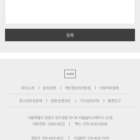
PC버전
회사소개
윤리강령
개인정보처리방침
이용자위원회
청소년보호정책
정정·반론보도
기사심의규정
불편신고
서울특별시 성동구 성수일로 39-34 서울숲더스페이스 12층
대표전화 : 1800-6522
팩스 : 070-4015-8658
편집국 : 070-4010-8512
사업본부 : 070-4010-7078