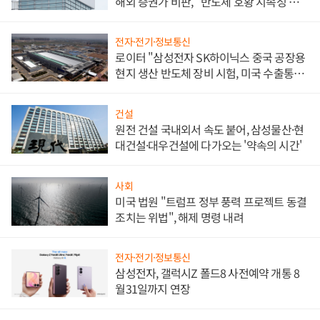
해외 증권가 비판, "반도체 호황 지속성 의
문"
전자·전기·정보통신
로이터 "삼성전자 SK하이닉스 중국 공장용
현지 생산 반도체 장비 시험, 미국 수출통제
대비"
건설
원전 건설 국내외서 속도 붙어, 삼성물산·현
대건설·대우건설에 다가오는 '약속의 시간'
사회
미국 법원 "트럼프 정부 풍력 프로젝트 동결
조치는 위법", 해제 명령 내려
전자·전기·정보통신
삼성전자, 갤럭시Z 폴드8 사전예약 개통 8
월31일까지 연장