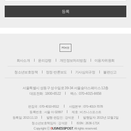
PC버전
회사소개
윤리강령
개인정보처리방침
이용자위원회
청소년보호정책
정정·반론보도
기사심의규정
불편신고
서울특별시 성동구 성수일로 39-34 서울숲더스페이스 12층
대표전화 : 1800-6522
팩스 : 070-4015-8658
편집국 : 070-4010-8512
사업본부 : 070-4010-7078
등록번호 : 서울 아 02897
제호 : 비즈니스포스트
등록일: 2013.11.13
발행·편집인 : 강석운
발행일자: 2013년 12월 2일
청소년보호책임자 : 강석운
ISSN : 2636-171X
Copyright ⓒ
B
USINESSPOST
. All rights reserved.