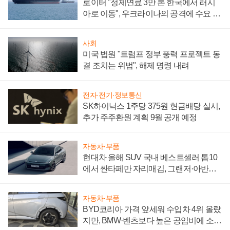
로이터 "정제연료 3만 톤 한국에서 러시
아로 이동", 우크라이나의 공격에 수요 늘
어
사회
미국 법원 "트럼프 정부 풍력 프로젝트 동
결 조치는 위법", 해제 명령 내려
전자·전기·정보통신
SK하이닉스 1주당 375원 현금배당 실시,
추가 주주환원 계획 9월 공개 예정
자동차·부품
현대차 올해 SUV 국내 베스트셀러 톱10
에서 싼타페만 자리매김, 그랜저·아반떼
'세단 쌍끌이'로 내수 방어
자동차·부품
BYD코리아 가격 앞세워 수입차 4위 올랐
지만, BMW·벤츠보다 높은 공임비에 소비