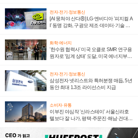
자 불만 폭발
전자·전기·정보통신
[AI 뭉쳐야 산다⑧] LG·엔비디아 '피지컬 A
I' 동맹 강화, 구광모 제조·데이터·기술 결
집해 종합 로보틱스 기업으로
화학·에너지
'한수원 협력사' 미국 오클로 SMR 연구용
원자로 '임계 상태' 도달, 미국 에너지부
"중요한 이정표"
전자·전기·정보통신
삼성전자 넷리스트와 특허분쟁 매듭, 5년
동안 최대 1.3조 라이선스비 지급
소비자·유통
이부진 야심작 '신라스테이' 서울신라호
텔보다 잘 나가, 평택·주문진·해남·건대로
성장판 더 넓힌다