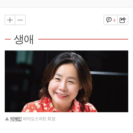
0
생애
▲
박혜린
바이오스마트 회장.