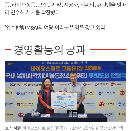
품, 라미화장품, 오스틴제약, 시공사, 티씨티, 휴먼엔을 잇따
라 인수해 사세를 확장했다.
'인수합병(M&A)의 여왕’이라는 별명을 갖고 있다.
경영활동의 공과
▲
박혜린
바이오스마트 회장(왼쪽)이 2024년 9월4일 한국청소년연맹