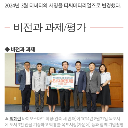
2024년 3월 티씨티의 사명을 티씨머티리얼즈로 변경했다.
비전과 과제/평가
◆ 비전과 과제
▲
박혜린
바이오스마트 회장(왼쪽 세 번째)이 2024년 8월21일 목포시
에 도서 3천 권을 기증하고 박홍률 목포시장(가운데) 등과 함께 기념촬영