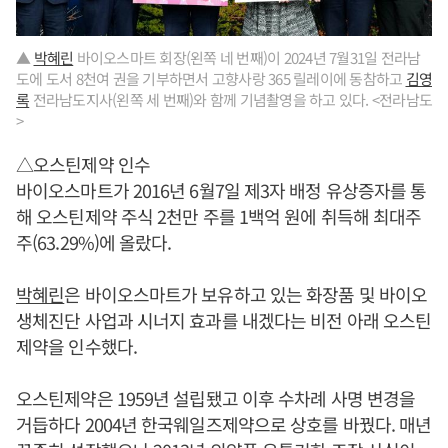
▲
박혜린
바이오스마트 회장(왼쪽 네 번째)이 2024년 7월31일 전라남
도에 도서 8천여 권을 기부하면서 고향사랑 365 릴레이에 동참하고
김영
록
전라남도지사(왼쪽 세 번째)와 함께 기념촬영을 하고 있다. <전라남도
>
△오스틴제약 인수
바이오스마트가 2016년 6월7일 제3자 배정 유상증자를 통
해 오스틴제약 주식 2천만 주를 1백억 원에 취득해 최대주
주(63.29%)에 올랐다.
박혜린
은 바이오스마트가 보유하고 있는 화장품 및 바이오
생체진단 사업과 시너지 효과를 내겠다는 비전 아래 오스틴
제약을 인수했다.
오스틴제약은 1959년 설립됐고 이후 수차례 사명 변경을
거듭하다 2004년 한국웨일즈제약으로 상호를 바꿨다. 매년