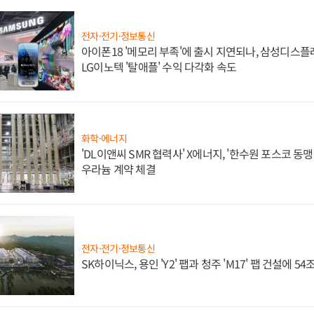
전자·전기·정보통신
아이폰18 '메모리 부족'에 출시 지연되나, 삼성디스
LG이노텍 '탈애플' 수익 다각화 속도
화학·에너지
'DL이앤씨 SMR 협력사' X에너지, '한수원 포스코 
우라늄 계약 체결
전자·전기·정보통신
SK하이닉스, 용인 'Y2' 팹과 청주 'M17' 팹 건설에 5