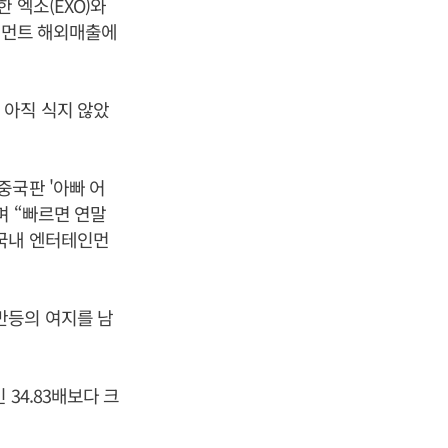
 엑소(EXO)와
테인먼트 해외매출에
 아직 식지 않았
중국판 '아빠 어
며 “빠르면 연말
 국내 엔터테인먼
반등의 여지를 남
34.83배보다 크