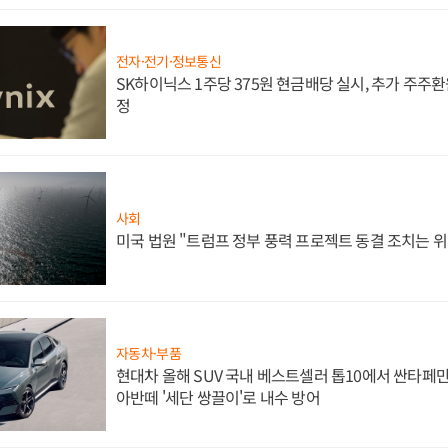
전자·전기·정보통신
SK하이닉스 1주당 375원 현금배당 실시, 추가 주주환
정
사회
미국 법원 "트럼프 정부 풍력 프로젝트 동결 조치는 위
자동차·부품
현대차 올해 SUV 국내 베스트셀러 톱10에서 싼타페만
아반떼 '세단 쌍끌이'로 내수 방어