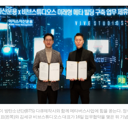
 방탄소년단(BTS) 다큐제작사와 함께 메타버스사업에 힘을 쏟는다. 
표(왼쪽)와 김세규 비브스튜디오스 대표가 16일 업무협약을 맺은 뒤 기념