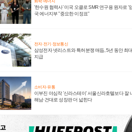
화학·에너지
'한수원 협력사' 미국 오클로 SMR 연구용 원자로 '임
국 에너지부 "중요한 이정표"
전자·전기·정보통신
삼성전자 넷리스트와 특허분쟁 매듭, 5년 동안 최대
지급
소비자·유통
이부진 야심작 '신라스테이' 서울신라호텔보다 잘 나
해남·건대로 성장판 더 넓힌다