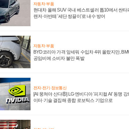
자동차·부품
현대차 올해 SUV 국내 베스트셀러 톱10에서 싼타
랜저·아반떼 '세단 쌍끌이'로 내수 방어
자동차·부품
BYD코리아 가격 앞세워 수입차 4위 올랐지만, B
공임비에 소비자 불만 폭발
전자·전기·정보통신
[AI 뭉쳐야 산다⑧] LG·엔비디아 '피지컬 AI' 동맹 
이터·기술 결집해 종합 로보틱스 기업으로