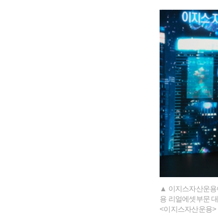
▲ 이지스자산운용이
용 리얼에셋부문 대
<이지스자산운용>