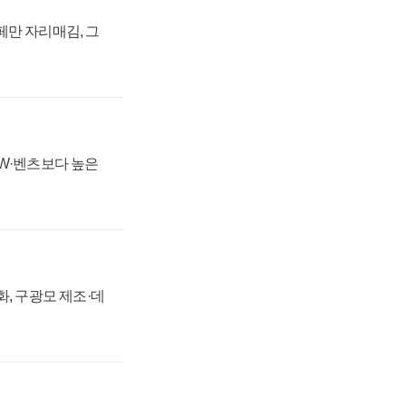
페만 자리매김, 그
MW·벤츠보다 높은
강화, 구광모 제조·데