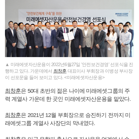
▲ 미래에셋자산운용이 2022년6월27일 '안전보건경영' 선포식을 진
행하고 있다. 가운데에서
최창훈
대표이사 부회장과 이병성 부사장
이 선포문을 들어 보이고 있다. <미래에셋자산운용>
최창훈
은 50대 초반의 젊은 나이에 미래에셋그룹의 주
력 계열사 가운데 한 곳인 미래에셋자산운용을 맡았다.
최창훈
은 2021년 12월 부회장으로 승진하기 전까지 미
래에셋그룹 계열사 사장단의 막내였다.