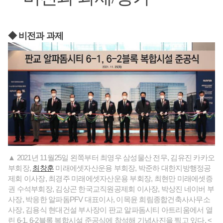
◆ 비전과 과제
▲ 2021년 11월25일 왼쪽부터 최영우 삼성물산 전무, 김유진 카카오
부회장,
최창훈
미래에셋자산운용 부회장, 박준하 대한지방행정공
제회 이사장, 최경주 미래에셋자산운용 부회장, 최현만 미래에셋증
권 수석부회장, 김상곤 한국교직원공제회 이사장, 박상진 네이버 부
사장, 박응한 알파돔PFV 대표이사, 이목윤 희림종합건축사사무소
사장, 김용식 현대건설 부사장이 판교 알파돔시티 아트리움에서 열
린 6-1, 6-2블록 복합시설 준공식에 참석해 기념사진을 찍고 있다. <