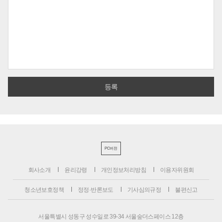
PC버전
회사소개
윤리강령
개인정보처리방침
이용자위원회
청소년보호정책
정정·반론보도
기사심의규정
불편신고
서울특별시 성동구 성수일로 39-34 서울숲더스페이스 12층