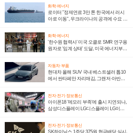
화학·에너지
로이터 "정제연료 3만 톤 한국에서 러시
아로 이동", 우크라이나의 공격에 수요 늘
어
화학·에너지
'한수원 협력사' 미국 오클로 SMR 연구용
원자로 '임계 상태' 도달, 미국 에너지부
"중요한 이정표"
자동차·부품
현대차 올해 SUV 국내 베스트셀러 톱10
에서 싼타페만 자리매김, 그랜저·아반떼
'세단 쌍끌이'로 내수 방어
전자·전기·정보통신
아이폰18 '메모리 부족'에 출시 지연되나,
삼성디스플레이 LG디스플레이 LG이노
텍 '탈애플' 수익 다각화 속도
전자·전기·정보통신
SK하이닉스 1주당 375원 현금배당 실시,