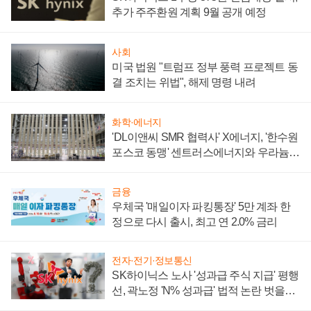
추가 주주환원 계획 9월 공개 예정
사회
미국 법원 "트럼프 정부 풍력 프로젝트 동
결 조치는 위법", 해제 명령 내려
화학·에너지
'DL이앤씨 SMR 협력사' X에너지, '한수원
포스코 동맹' 센트러스에너지와 우라늄
계약 체결
금융
우체국 '매일이자 파킹통장' 5만 계좌 한
정으로 다시 출시, 최고 연 2.0% 금리
전자·전기·정보통신
SK하이닉스 노사 '성과급 주식 지급' 평행
선, 곽노정 'N% 성과급' 법적 논란 벗을지
주목