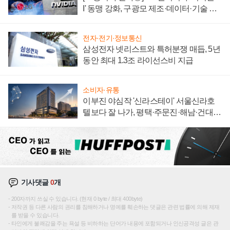
I' 동맹 강화, 구광모 제조·데이터·기술 결
집해 종합 로보틱스 기업으로
전자·전기·정보통신
삼성전자 넷리스트와 특허분쟁 매듭, 5년
동안 최대 1.3조 라이선스비 지급
소비자·유통
이부진 야심작 '신라스테이' 서울신라호
텔보다 잘 나가, 평택·주문진·해남·건대로
성장판 더 넓힌다
기사댓글
0
개
200자까지 쓰실 수 있습니다. (현재 0 byte / 최대 400byte)
저작권 등 다른 사람의 권리를 침해하거나 명예를 훼손하는 댓글은 관련 법률에 의해 제재
를 받을 수 있습니다.
타인에게 불쾌감을 주는 욕설 등 비하하는 단어가 내용에 포함되거나 인신공격성 글은 관