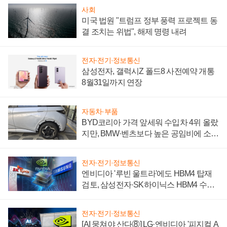
사회
미국 법원 "트럼프 정부 풍력 프로젝트 동
결 조치는 위법", 해제 명령 내려
전자·전기·정보통신
삼성전자, 갤럭시Z 폴드8 사전예약 개통
8월31일까지 연장
자동차·부품
BYD코리아 가격 앞세워 수입차 4위 올랐
지만, BMW·벤츠보다 높은 공임비에 소비
자 불만 폭발
전자·전기·정보통신
엔비디아 '루빈 울트라'에도 HBM4 탑재
검토, 삼성전자·SK하이닉스 HBM4 수율
에 주도권 갈린다
전자·전기·정보통신
[AI 뭉쳐야 산다⑧] LG·엔비디아 '피지컬 A