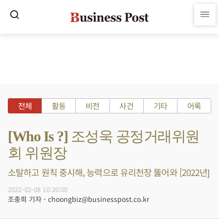
전체
활동
비전
사건
기타
어록
[Who Is ?] 조성욱 공정거래위원
회 위원장
소탈하고 원칙 중시해, 능력으로 유리천장 뚫어와 [2022년]
2022-02-08 10:20:00
조충희 기자 - choongbiz@businesspost.co.kr