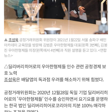
▲
조성욱
공정거래위원회 위원장이 2021년 1월22일 서울 송파구 배민
아카데미 교육장을 방문해 김범준 우아한형제들 대표(왼쪽 3번째), 김봉
진 우아한형제들 의장(왼쪽에서 4번째)과 직원 설명을 듣고 있다. <연합
뉴스>
△딜리버리히어로의 우아한형제들 인수 관련 공정경제 보
호 노력
조성욱
은 배달앱의 독과점 우려를 해소하기 위해 힘썼다.
공정거래위원회는 2020년 12월28일 독일 기업 딜리버리히
어로의 '우아한형제들' 인수를 승인하면서 요기요를 운영하
는 한국 법인 딜리버리히어로코리아의 지분 100% 매각하
라는 조건을 걸었다.