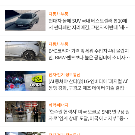
자동차·부품
현대차 올해 SUV 국내 베스트셀러 톱10에
서 싼타페만 자리매김, 그랜저·아반떼 '세단
쌍끌이'로 내수 방어
자동차·부품
BYD코리아 가격 앞세워 수입차 4위 올랐지
만, BMW·벤츠보다 높은 공임비에 소비자
불만 폭발
전자·전기·정보통신
[AI 뭉쳐야 산다⑧] LG·엔비디아 '피지컬 AI'
동맹 강화, 구광모 제조·데이터·기술 결집
해 종합 로보틱스 기업으로
화학·에너지
'한수원 협력사' 미국 오클로 SMR 연구용 원
자로 '임계 상태' 도달, 미국 에너지부 "중요
한 이정표"