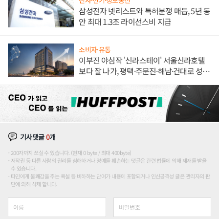
전자·전기·정보통신
삼성전자 넷리스트와 특허분쟁 매듭, 5년 동
안 최대 1.3조 라이선스비 지급
소비자·유통
이부진 야심작 '신라스테이' 서울신라호텔
보다 잘 나가, 평택·주문진·해남·건대로 성
장판 더 넓힌다
기사댓글
0
개
200자까지 쓰실 수 있습니다. (현재 0 byte / 최대 400byte)
저작권 등 다른 사람의 권리를 침해하거나 명예를 훼손하는 댓글은 관련 법률에 의해 제재를 받을
수 있습니다.
타인에게 불쾌감을 주는 욕설 등 비하하는 단어가 내용에 포함되거나 인신공격성 글은 관리자의 판
단에 의해 삭제 합니다.