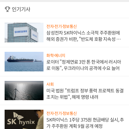
인기기사
전자·전기·정보통신
삼성전자 SK하이닉스 소극적 주주환원에
해외 증권가 비판, "반도체 호황 지속성 의
문"
화학·에너지
로이터 "정제연료 3만 톤 한국에서 러시아
로 이동", 우크라이나의 공격에 수요 늘어
사회
미국 법원 "트럼프 정부 풍력 프로젝트 동결
조치는 위법", 해제 명령 내려
전자·전기·정보통신
SK하이닉스 1주당 375원 현금배당 실시, 추
가 주주환원 계획 9월 공개 예정