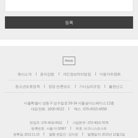
PC버전
회사소개
윤리강령
개인정보처리방침
이용자위원회
청소년보호정책
정정·반론보도
기사심의규정
불편신고
서울특별시 성동구 성수일로 39-34 서울숲더스페이스 12층
대표전화 : 1800-6522
팩스 : 070-4015-8658
편집국 : 070-4010-8512
사업본부 : 070-4010-7078
등록번호 : 서울 아 02897
제호 : 비즈니스포스트
등록일: 2013.11.13
발행·편집인 : 강석운
발행일자: 2013년 12월 2일