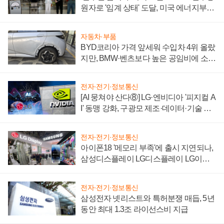
원자로 '임계 상태' 도달, 미국 에너지부
"중요한 이정표"
자동차·부품
BYD코리아 가격 앞세워 수입차 4위 올랐
지만, BMW·벤츠보다 높은 공임비에 소비
자 불만 폭발
전자·전기·정보통신
[AI 뭉쳐야 산다⑧] LG·엔비디아 '피지컬 A
I' 동맹 강화, 구광모 제조·데이터·기술 결
집해 종합 로보틱스 기업으로
전자·전기·정보통신
아이폰18 '메모리 부족'에 출시 지연되나,
삼성디스플레이 LG디스플레이 LG이노
텍 '탈애플' 수익 다각화 속도
전자·전기·정보통신
삼성전자 넷리스트와 특허분쟁 매듭, 5년
동안 최대 1.3조 라이선스비 지급