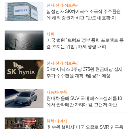
전자·전기·정보통신
삼성전자 SK하이닉스 소극적 주주환원
에 해외 증권가 비판, "반도체 호황 지속
성 의문"
사회
미국 법원 "트럼프 정부 풍력 프로젝트 동
결 조치는 위법", 해제 명령 내려
전자·전기·정보통신
SK하이닉스 1주당 375원 현금배당 실시,
추가 주주환원 계획 9월 공개 예정
자동차·부품
현대차 올해 SUV 국내 베스트셀러 톱10
에서 싼타페만 자리매김, 그랜저·아반떼
'세단 쌍끌이'로 내수 방어
화학·에너지
'한수원 협력사' 미국 오클로 SMR 연구용