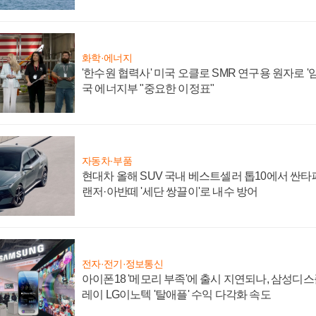
화학·에너지
'한수원 협력사' 미국 오클로 SMR 연구용 원자로 '임
국 에너지부 "중요한 이정표"
자동차·부품
현대차 올해 SUV 국내 베스트셀러 톱10에서 싼타
랜저·아반떼 '세단 쌍끌이'로 내수 방어
전자·전기·정보통신
아이폰18 '메모리 부족'에 출시 지연되나, 삼성디
레이 LG이노텍 '탈애플' 수익 다각화 속도