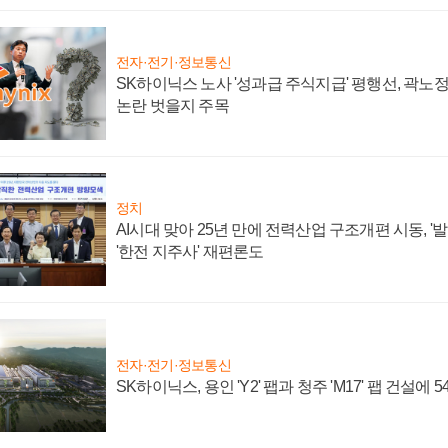
전자·전기·정보통신
SK하이닉스 노사 '성과급 주식지급' 평행선, 곽노정 
논란 벗을지 주목
정치
AI시대 맞아 25년 만에 전력산업 구조개편 시동, '
'한전 지주사' 재편론도
전자·전기·정보통신
SK하이닉스, 용인 'Y2' 팹과 청주 'M17' 팹 건설에 