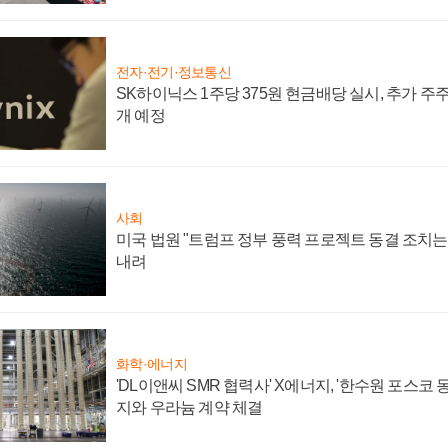
전자·전기·정보통신
SK하이닉스 1주당 375원 현금배당 실시, 추가 주
개 예정
사회
미국 법원 "트럼프 정부 풍력 프로젝트 동결 조치는 
내려
화학·에너지
'DL이앤씨 SMR 협력사' X에너지, '한수원 포스코
지와 우라늄 계약 체결