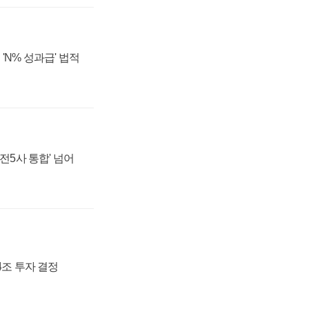
'N% 성과급' 법적
발전5사 통합' 넘어
54조 투자 결정