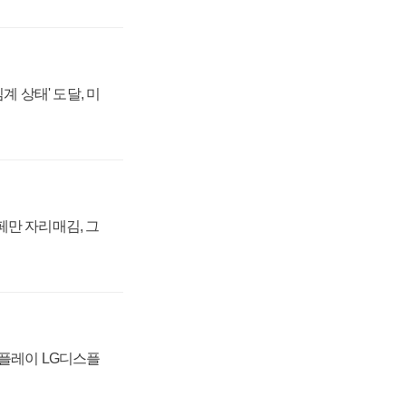
계 상태' 도달, 미
페만 자리매김, 그
스플레이 LG디스플