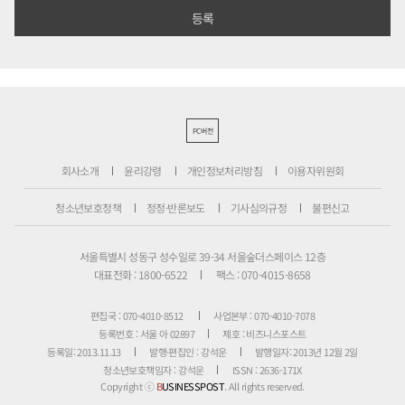
PC버전
회사소개
윤리강령
개인정보처리방침
이용자위원회
청소년보호정책
정정·반론보도
기사심의규정
불편신고
서울특별시 성동구 성수일로 39-34 서울숲더스페이스 12층
대표전화 : 1800-6522
팩스 : 070-4015-8658
편집국 : 070-4010-8512
사업본부 : 070-4010-7078
등록번호 : 서울 아 02897
제호 : 비즈니스포스트
등록일: 2013.11.13
발행·편집인 : 강석운
발행일자: 2013년 12월 2일
청소년보호책임자 : 강석운
ISSN : 2636-171X
Copyright ⓒ
B
USINESSPOST
. All rights reserved.