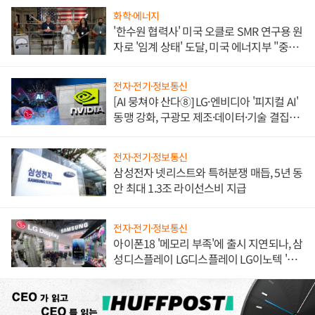
화학·에너지
'한수원 협력사' 미국 오클로 SMR 연구용 원
자로 '임계 상태' 도달, 미국 에너지부 "중요
한 이정표"
전자·전기·정보통신
[AI 뭉쳐야 산다⑧] LG·엔비디아 '피지컬 AI'
동맹 강화, 구광모 제조·데이터·기술 결집
해 종합 로보틱스 기업으로
전자·전기·정보통신
삼성전자 넷리스트와 특허분쟁 매듭, 5년 동
안 최대 1.3조 라이선스비 지급
전자·전기·정보통신
아이폰18 '메모리 부족'에 출시 지연되나, 삼
성디스플레이 LG디스플레이 LG이노텍 '탈
애플' 수익 다각화 속도