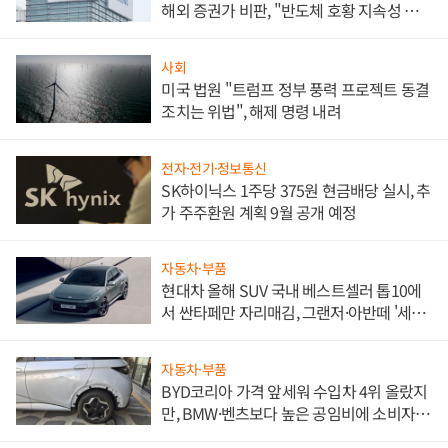
해외 증권가 비판, "반도체 호황 지속성 의
문"
사회
미국 법원 "트럼프 정부 풍력 프로젝트 동결
조치는 위법", 해제 명령 내려
전자·전기·정보통신
SK하이닉스 1주당 375원 현금배당 실시, 추
가 주주환원 계획 9월 공개 예정
자동차·부품
현대차 올해 SUV 국내 베스트셀러 톱10에
서 싼타페만 자리매김, 그랜저·아반떼 '세단
쌍끌이'로 내수 방어
자동차·부품
BYD코리아 가격 앞세워 수입차 4위 올랐지
만, BMW·벤츠보다 높은 공임비에 소비자
불만 폭발