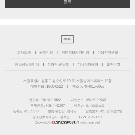
PC버전
회사소개
윤리강령
개인정보처리방침
이용자위원회
청소년보호정책
정정·반론보도
기사심의규정
불편신고
서울특별시 성동구 성수일로 39-34 서울숲더스페이스 12층
대표전화 : 1800-6522
팩스 : 070-4015-8658
편집국 : 070-4010-8512
사업본부 : 070-4010-7078
등록번호 : 서울 아 02897
제호 : 비즈니스포스트
등록일: 2013.11.13
발행·편집인 : 강석운
발행일자: 2013년 12월 2일
청소년보호책임자 : 강석운
ISSN : 2636-171X
Copyright ⓒ
B
USINESSPOST
. All rights reserved.