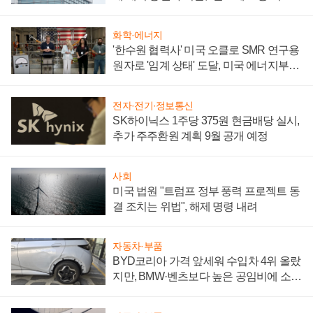
성 의문"
화학·에너지
'한수원 협력사' 미국 오클로 SMR 연구용
원자로 '임계 상태' 도달, 미국 에너지부
"중요한 이정표"
전자·전기·정보통신
SK하이닉스 1주당 375원 현금배당 실시,
추가 주주환원 계획 9월 공개 예정
사회
미국 법원 "트럼프 정부 풍력 프로젝트 동
결 조치는 위법", 해제 명령 내려
자동차·부품
BYD코리아 가격 앞세워 수입차 4위 올랐
지만, BMW·벤츠보다 높은 공임비에 소비
자 불만 폭발