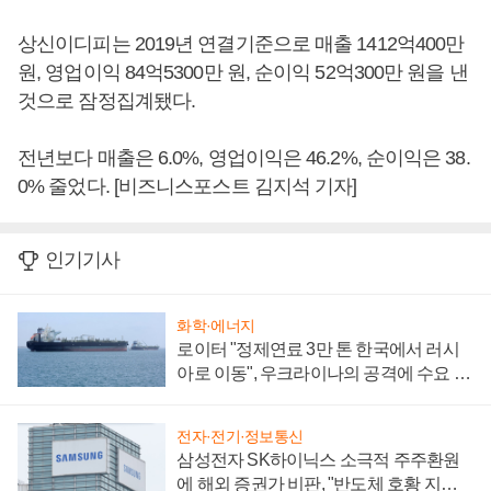
상신이디피는 2019년 연결기준으로 매출 1412억400만
원, 영업이익 84억5300만 원, 순이익 52억300만 원을 낸
것으로 잠정집계됐다.
전년보다 매출은 6.0%, 영업이익은 46.2%, 순이익은 38.
0% 줄었다. [비즈니스포스트 김지석 기자]
인기기사
화학·에너지
로이터 "정제연료 3만 톤 한국에서 러시
아로 이동", 우크라이나의 공격에 수요 늘
어
전자·전기·정보통신
삼성전자 SK하이닉스 소극적 주주환원
에 해외 증권가 비판, "반도체 호황 지속