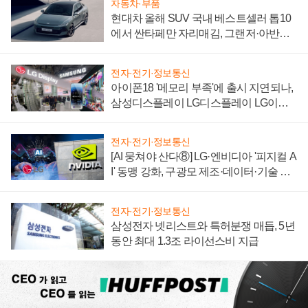
자동차·부품
현대차 올해 SUV 국내 베스트셀러 톱10
에서 싼타페만 자리매김, 그랜저·아반떼
'세단 쌍끌이'로 내수 방어
전자·전기·정보통신
아이폰18 '메모리 부족'에 출시 지연되나,
삼성디스플레이 LG디스플레이 LG이노
텍 '탈애플' 수익 다각화 속도
전자·전기·정보통신
[AI 뭉쳐야 산다⑧] LG·엔비디아 '피지컬 A
I' 동맹 강화, 구광모 제조·데이터·기술 결
집해 종합 로보틱스 기업으로
전자·전기·정보통신
삼성전자 넷리스트와 특허분쟁 매듭, 5년
동안 최대 1.3조 라이선스비 지급