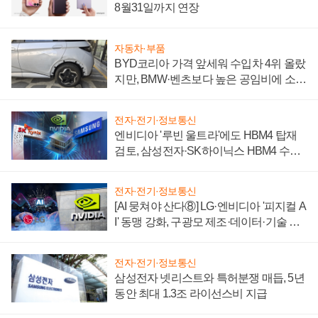
8월31일까지 연장
자동차·부품
BYD코리아 가격 앞세워 수입차 4위 올랐
지만, BMW·벤츠보다 높은 공임비에 소비
자 불만 폭발
전자·전기·정보통신
엔비디아 '루빈 울트라'에도 HBM4 탑재
검토, 삼성전자·SK하이닉스 HBM4 수율
에 주도권 갈린다
전자·전기·정보통신
[AI 뭉쳐야 산다⑧] LG·엔비디아 '피지컬 A
I' 동맹 강화, 구광모 제조·데이터·기술 결
집해 종합 로보틱스 기업으로
전자·전기·정보통신
삼성전자 넷리스트와 특허분쟁 매듭, 5년
동안 최대 1.3조 라이선스비 지급