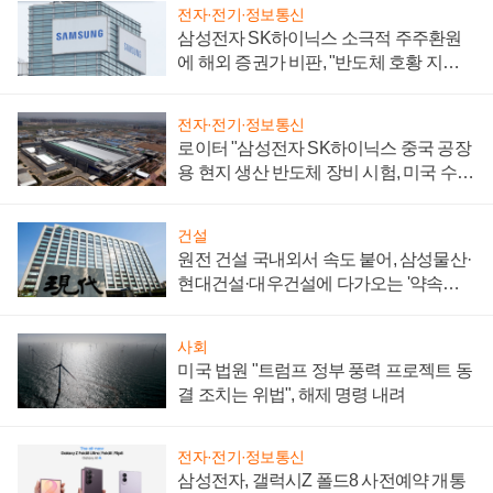
전자·전기·정보통신
삼성전자 SK하이닉스 소극적 주주환원
에 해외 증권가 비판, "반도체 호황 지속
성 의문"
전자·전기·정보통신
로이터 "삼성전자 SK하이닉스 중국 공장
용 현지 생산 반도체 장비 시험, 미국 수출
통제 대비"
건설
원전 건설 국내외서 속도 붙어, 삼성물산·
현대건설·대우건설에 다가오는 '약속의
시간'
사회
미국 법원 "트럼프 정부 풍력 프로젝트 동
결 조치는 위법", 해제 명령 내려
전자·전기·정보통신
삼성전자, 갤럭시Z 폴드8 사전예약 개통