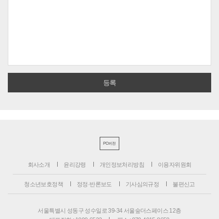
PC버전
회사소개
윤리강령
개인정보처리방침
이용자위원회
청소년보호정책
정정·반론보도
기사심의규정
불편신고
서울특별시 성동구 성수일로 39-34 서울숲더스페이스 12층