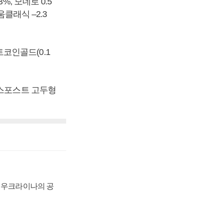
, 모네로 0.5
리움클래식 –2.3
트코인골드(0.1
니스포스트 고두형
, 우크라이나의 공