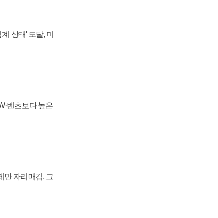
계 상태' 도달, 미
MW·벤츠보다 높은
페만 자리매김, 그