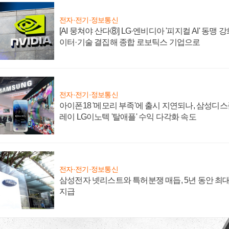
전자·전기·정보통신
[AI 뭉쳐야 산다⑧] LG·엔비디아 '피지컬 AI' 동맹 
이터·기술 결집해 종합 로보틱스 기업으로
전자·전기·정보통신
아이폰18 '메모리 부족'에 출시 지연되나, 삼성디
레이 LG이노텍 '탈애플' 수익 다각화 속도
전자·전기·정보통신
삼성전자 넷리스트와 특허분쟁 매듭, 5년 동안 최대
지급