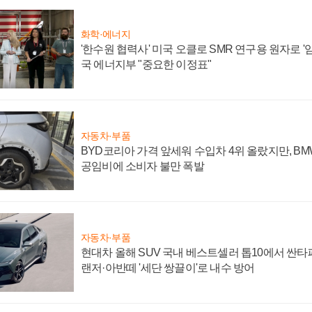
화학·에너지
'한수원 협력사' 미국 오클로 SMR 연구용 원자로 '임
국 에너지부 "중요한 이정표"
자동차·부품
BYD코리아 가격 앞세워 수입차 4위 올랐지만, B
공임비에 소비자 불만 폭발
자동차·부품
현대차 올해 SUV 국내 베스트셀러 톱10에서 싼타
랜저·아반떼 '세단 쌍끌이'로 내수 방어