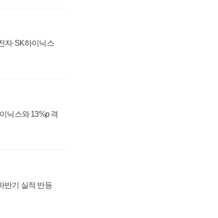
성전자·SK하이닉스
하이닉스와 13%p 격
 하반기 실적 반등