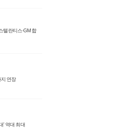
 스텔란티스·GM 합
까지 연장
대' 역대 최대