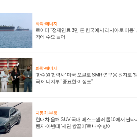
화학·에너지
로이터 "정제연료 3만 톤 한국에서 러시아로 이동"
격에 수요 늘어
화학·에너지
'한수원 협력사' 미국 오클로 SMR 연구용 원자로 '임
국 에너지부 "중요한 이정표"
자동차·부품
현대차 올해 SUV 국내 베스트셀러 톱10에서 싼타
랜저·아반떼 '세단 쌍끌이'로 내수 방어