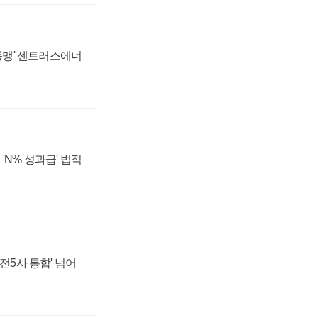
 동맹' 센트러스에너
'N% 성과급' 법적
발전5사 통합' 넘어