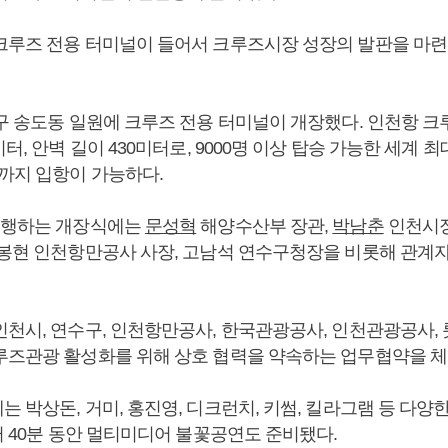
크루즈 전용 터미널이 들어서 크루즈시장 성장의 발판을 마련
수구 송도동 일원에 크루즈 전용 터미널이 개장했다. 인천항 
터, 안벽 길이 430미터로, 9000명 이상 탑승 가능한 세계 최
즈까지 입항이 가능하다.
진행하는 개장식에는
문성혁
해양수산부 장관,
박남춘
인천시장
봉현 인천항만공사 사장, 고남석 연수구청장을 비롯해 관계자 
인천시, 연수구, 인천항만공사, 한국관광공사, 인천관광공사, 
루즈관광 활성화를 위해 상호 협력을 약속하는 업무협약을 체
 박상돈, 거미, 홍진영, 디크런치, 키썸, 킬라그램 등 다양
터 40분 동안 멀티미디어 불꽃공연도 준비됐다.