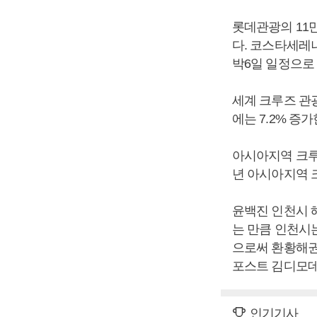
롯데관광의 11
다. 코스타세레나
박6일 일정으로
세계 크루즈 관광객
에는 7.2% 증가
아시아지역 크루즈
년 아시아지역 크
윤백진 인천시 
는 만큼 인천시
으로써 환황해권
포스트 김디모데
인기기사