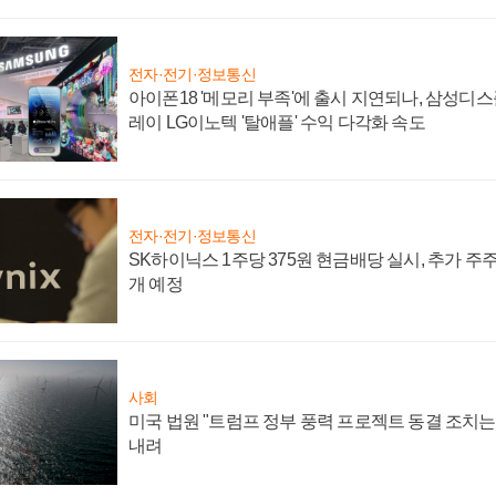
전자·전기·정보통신
아이폰18 '메모리 부족'에 출시 지연되나, 삼성디
레이 LG이노텍 '탈애플' 수익 다각화 속도
전자·전기·정보통신
SK하이닉스 1주당 375원 현금배당 실시, 추가 주
개 예정
사회
미국 법원 "트럼프 정부 풍력 프로젝트 동결 조치는 
내려