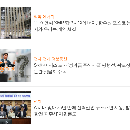
화학·에너지
'DL이앤씨 SMR 협력사' X에너지, '한수원 포스코
지와 우라늄 계약 체결
전자·전기·정보통신
SK하이닉스 노사 '성과급 주식지급' 평행선, 곽노정 
논란 벗을지 주목
정치
AI시대 맞아 25년 만에 전력산업 구조개편 시동, '
'한전 지주사' 재편론도