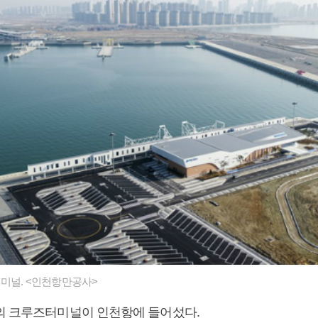
미널. <인천항만공사>
의 크루즈터미널이 인천항에 들어섰다.