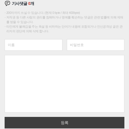
기사댓글
0
개
200자까지 쓰실 수 있습니다. (현재 0 byte / 최대 400byte)
저작권 등 다른 사람의 권리를 침해하거나 명예를 훼손하는 댓글은 관련 법률에 의해 제재
를 받을 수 있습니다.
타인에게 불쾌감을 주는 욕설 등 비하하는 단어가 내용에 포함되거나 인신공격성 글은 관
리자의 판단에 의해 삭제 합니다.