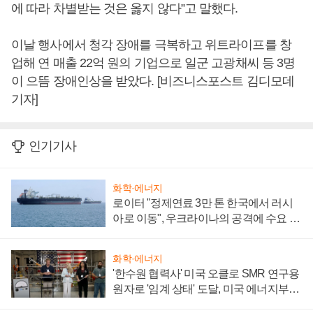
에 따라 차별받는 것은 옳지 않다”고 말했다.
이날 행사에서 청각 장애를 극복하고 위트라이프를 창
업해 연 매출 22억 원의 기업으로 일군 고광채씨 등 3명
이 으뜸 장애인상을 받았다. [비즈니스포스트 김디모데
기자]
인기기사
화학·에너지
로이터 "정제연료 3만 톤 한국에서 러시
아로 이동", 우크라이나의 공격에 수요 늘
어
화학·에너지
'한수원 협력사' 미국 오클로 SMR 연구용
원자로 '임계 상태' 도달, 미국 에너지부
"중요한 이정표"