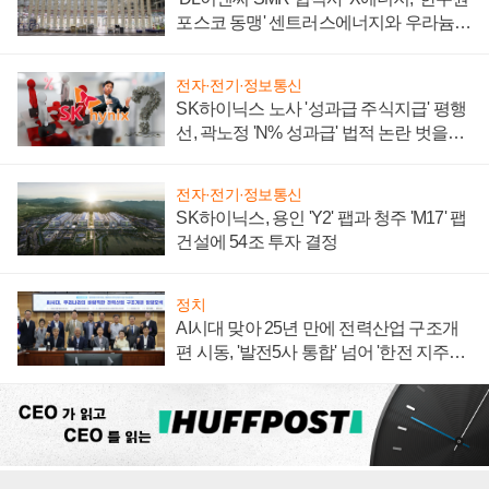
포스코 동맹' 센트러스에너지와 우라늄
계약 체결
전자·전기·정보통신
SK하이닉스 노사 '성과급 주식지급' 평행
선, 곽노정 'N% 성과급' 법적 논란 벗을지
주목
전자·전기·정보통신
SK하이닉스, 용인 'Y2' 팹과 청주 'M17' 팹
건설에 54조 투자 결정
정치
AI시대 맞아 25년 만에 전력산업 구조개
편 시동, '발전5사 통합' 넘어 '한전 지주사'
재편론도