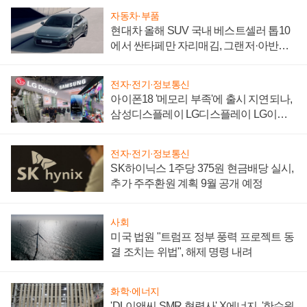
자동차·부품
현대차 올해 SUV 국내 베스트셀러 톱10
에서 싼타페만 자리매김, 그랜저·아반떼
'세단 쌍끌이'로 내수 방어
전자·전기·정보통신
아이폰18 '메모리 부족'에 출시 지연되나,
삼성디스플레이 LG디스플레이 LG이노
텍 '탈애플' 수익 다각화 속도
전자·전기·정보통신
SK하이닉스 1주당 375원 현금배당 실시,
추가 주주환원 계획 9월 공개 예정
사회
미국 법원 "트럼프 정부 풍력 프로젝트 동
결 조치는 위법", 해제 명령 내려
화학·에너지
'DL이앤씨 SMR 협력사' X에너지, '한수원