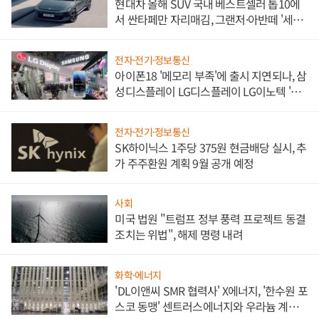
현대차 올해 SUV 국내 베스트셀러 톱10에
서 싼타페만 자리매김, 그랜저·아반떼 '세단
쌍끌이'로 내수 방어
전자·전기·정보통신
아이폰18 '메모리 부족'에 출시 지연되나, 삼
성디스플레이 LG디스플레이 LG이노텍 '탈
애플' 수익 다각화 속도
전자·전기·정보통신
SK하이닉스 1주당 375원 현금배당 실시, 추
가 주주환원 계획 9월 공개 예정
사회
미국 법원 "트럼프 정부 풍력 프로젝트 동결
조치는 위법", 해제 명령 내려
화학·에너지
'DL이앤씨 SMR 협력사' X에너지, '한수원 포
스코 동맹' 센트러스에너지와 우라늄 계약