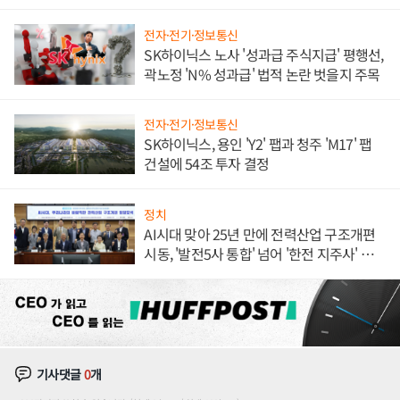
체결
전자·전기·정보통신
SK하이닉스 노사 '성과급 주식지급' 평행선,
곽노정 'N% 성과급' 법적 논란 벗을지 주목
전자·전기·정보통신
SK하이닉스, 용인 'Y2' 팹과 청주 'M17' 팹
건설에 54조 투자 결정
정치
AI시대 맞아 25년 만에 전력산업 구조개편
시동, '발전5사 통합' 넘어 '한전 지주사' 재편
론도
기사댓글
0
개