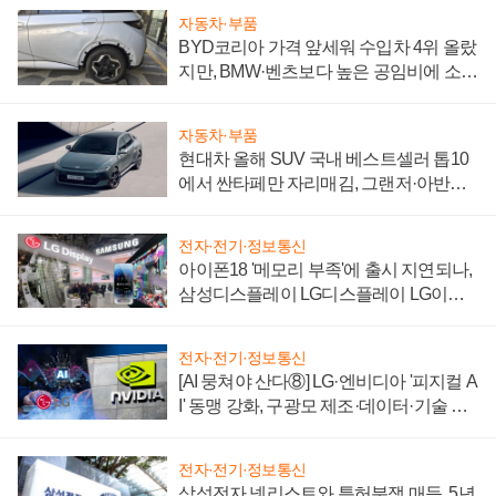
자동차·부품
BYD코리아 가격 앞세워 수입차 4위 올랐
지만, BMW·벤츠보다 높은 공임비에 소비
자 불만 폭발
자동차·부품
현대차 올해 SUV 국내 베스트셀러 톱10
에서 싼타페만 자리매김, 그랜저·아반떼
'세단 쌍끌이'로 내수 방어
전자·전기·정보통신
아이폰18 '메모리 부족'에 출시 지연되나,
삼성디스플레이 LG디스플레이 LG이노
텍 '탈애플' 수익 다각화 속도
전자·전기·정보통신
[AI 뭉쳐야 산다⑧] LG·엔비디아 '피지컬 A
I' 동맹 강화, 구광모 제조·데이터·기술 결
집해 종합 로보틱스 기업으로
전자·전기·정보통신
삼성전자 넷리스트와 특허분쟁 매듭, 5년