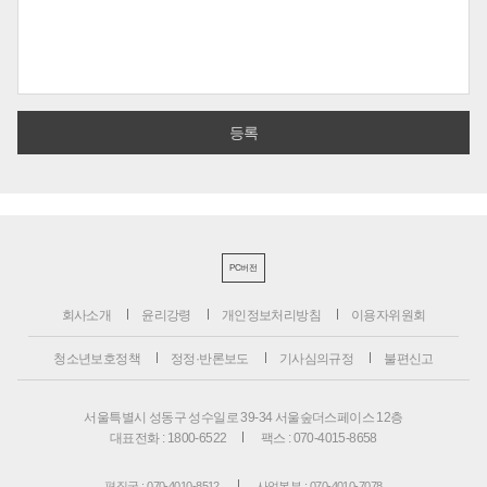
PC버전
회사소개
윤리강령
개인정보처리방침
이용자위원회
청소년보호정책
정정·반론보도
기사심의규정
불편신고
서울특별시 성동구 성수일로 39-34 서울숲더스페이스 12층
대표전화 : 1800-6522
팩스 : 070-4015-8658
편집국 : 070-4010-8512
사업본부 : 070-4010-7078