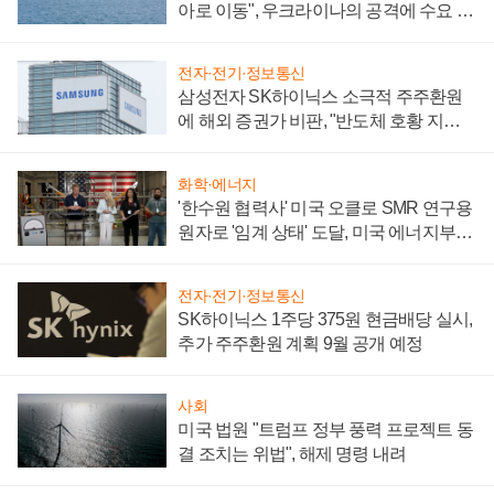
아로 이동", 우크라이나의 공격에 수요 늘
어
전자·전기·정보통신
삼성전자 SK하이닉스 소극적 주주환원
에 해외 증권가 비판, "반도체 호황 지속
성 의문"
화학·에너지
'한수원 협력사' 미국 오클로 SMR 연구용
원자로 '임계 상태' 도달, 미국 에너지부
"중요한 이정표"
전자·전기·정보통신
SK하이닉스 1주당 375원 현금배당 실시,
추가 주주환원 계획 9월 공개 예정
사회
미국 법원 "트럼프 정부 풍력 프로젝트 동
결 조치는 위법", 해제 명령 내려