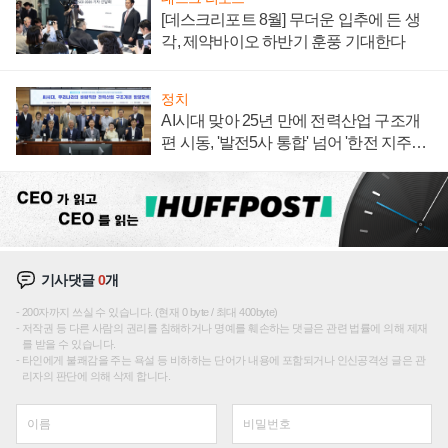
[데스크리포트 8월] 무더운 입추에 든 생
각, 제약바이오 하반기 훈풍 기대한다
정치
AI시대 맞아 25년 만에 전력산업 구조개
편 시동, '발전5사 통합' 넘어 '한전 지주사'
재편론도
기사댓글
0
개
200자까지 쓰실 수 있습니다. (현재 0 byte / 최대 400byte)
저작권 등 다른 사람의 권리를 침해하거나 명예를 훼손하는 댓글은 관련 법률에 의해 제재
를 받을 수 있습니다.
타인에게 불쾌감을 주는 욕설 등 비하하는 단어가 내용에 포함되거나 인신공격성 글은 관
리자의 판단에 의해 삭제 합니다.