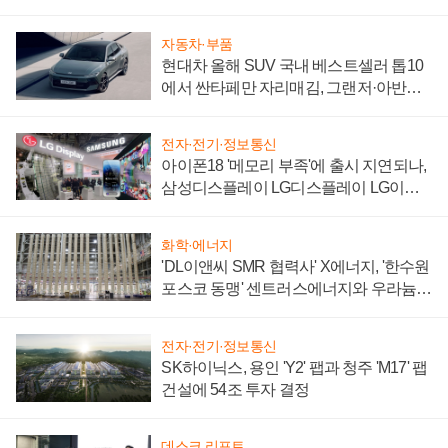
자동차·부품
현대차 올해 SUV 국내 베스트셀러 톱10
에서 싼타페만 자리매김, 그랜저·아반떼
'세단 쌍끌이'로 내수 방어
전자·전기·정보통신
아이폰18 '메모리 부족'에 출시 지연되나,
삼성디스플레이 LG디스플레이 LG이노
텍 '탈애플' 수익 다각화 속도
화학·에너지
'DL이앤씨 SMR 협력사' X에너지, '한수원
포스코 동맹' 센트러스에너지와 우라늄
계약 체결
전자·전기·정보통신
SK하이닉스, 용인 'Y2' 팹과 청주 'M17' 팹
건설에 54조 투자 결정
데스크 리포트