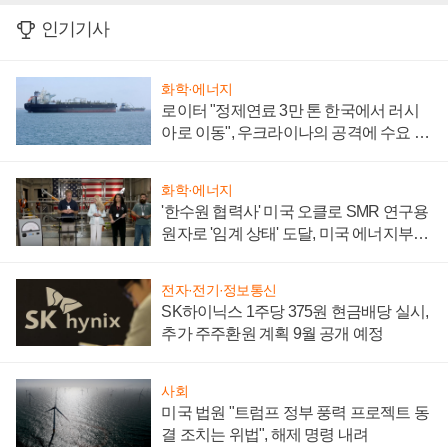
인기기사
화학·에너지
로이터 "정제연료 3만 톤 한국에서 러시
아로 이동", 우크라이나의 공격에 수요 늘
어
화학·에너지
'한수원 협력사' 미국 오클로 SMR 연구용
원자로 '임계 상태' 도달, 미국 에너지부
"중요한 이정표"
전자·전기·정보통신
SK하이닉스 1주당 375원 현금배당 실시,
추가 주주환원 계획 9월 공개 예정
사회
미국 법원 "트럼프 정부 풍력 프로젝트 동
결 조치는 위법", 해제 명령 내려