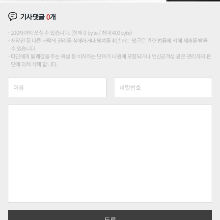
기사댓글
0
개
200자까지 쓰실 수 있습니다. (현재 0 byte / 최대 400byte)
저작권 등 다른 사람의 권리를 침해하거나 명예를 훼손하는 댓글은 관련 법률에 의해 제재를 받을
수 있습니다.
타인에게 불쾌감을 주는 욕설 등 비하하는 단어가 내용에 포함되거나 인신공격성 글은 관리자의 판
단에 의해 삭제 합니다.