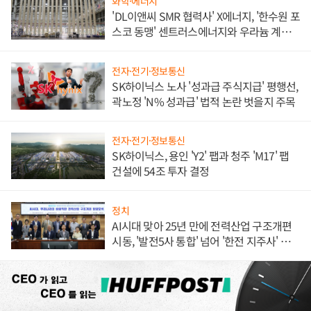
화학·에너지
'DL이앤씨 SMR 협력사' X에너지, '한수원 포
스코 동맹' 센트러스에너지와 우라늄 계약
체결
전자·전기·정보통신
SK하이닉스 노사 '성과급 주식지급' 평행선,
곽노정 'N% 성과급' 법적 논란 벗을지 주목
전자·전기·정보통신
SK하이닉스, 용인 'Y2' 팹과 청주 'M17' 팹
건설에 54조 투자 결정
정치
AI시대 맞아 25년 만에 전력산업 구조개편
시동, '발전5사 통합' 넘어 '한전 지주사' 재편
론도