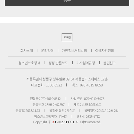
PC버전
회사소개
윤리강령
개인정보처리방침
이용자위원회
청소년보호정책
정정·반론보도
기사심의규정
불편신고
서울특별시 성동구 성수일로 39-34 서울숲더스페이스 12층
대표전화 : 1800-6522
팩스 : 070-4015-8658
편집국 : 070-4010-8512
사업본부 : 070-4010-7078
등록번호 : 서울 아 02897
제호 : 비즈니스포스트
등록일: 2013.11.13
발행·편집인 : 강석운
발행일자: 2013년 12월 2일
청소년보호책임자 : 강석운
ISSN : 2636-171X
Copyright ⓒ
B
USINESSPOST
. All rights reserved.