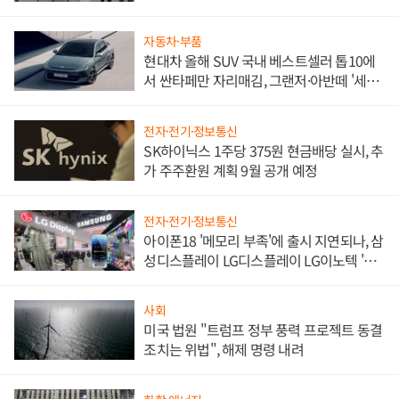
한 이정표"
자동차·부품
현대차 올해 SUV 국내 베스트셀러 톱10에
서 싼타페만 자리매김, 그랜저·아반떼 '세단
쌍끌이'로 내수 방어
전자·전기·정보통신
SK하이닉스 1주당 375원 현금배당 실시, 추
가 주주환원 계획 9월 공개 예정
전자·전기·정보통신
아이폰18 '메모리 부족'에 출시 지연되나, 삼
성디스플레이 LG디스플레이 LG이노텍 '탈
애플' 수익 다각화 속도
사회
미국 법원 "트럼프 정부 풍력 프로젝트 동결
조치는 위법", 해제 명령 내려