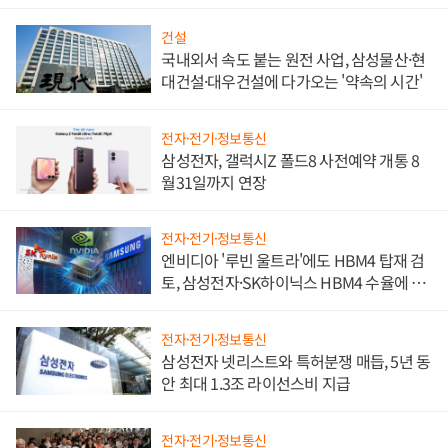
문"
건설
국내외서 속도 붙는 원전 사업, 삼성물산·현
대건설·대우건설에 다가오는 '약속의 시간'
전자·전기·정보통신
삼성전자, 갤럭시Z 폴드8 사전예약 개통 8
월31일까지 연장
전자·전기·정보통신
엔비디아 '루빈 울트라'에도 HBM4 탑재 검
토, 삼성전자·SK하이닉스 HBM4 수율에 주
도권 갈린다
전자·전기·정보통신
삼성전자 넷리스트와 특허분쟁 매듭, 5년 동
안 최대 1.3조 라이선스비 지급
전자·전기·정보통신