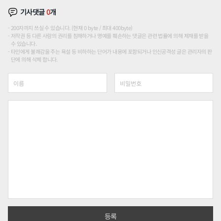
기사댓글
0
개
200자까지 쓰실 수 있습니다. (현재 0 byte / 최대 400byte)
저작권 등 다른 사람의 권리를 침해하거나 명예를 훼손하는 댓글은 관련 법률에 의해 제재를 받을
수 있습니다.
타인에게 불쾌감을 주는 욕설 등 비하하는 단어가 내용에 포함되거나 인신공격성 글은 관리자의 판
단에 의해 삭제 합니다.