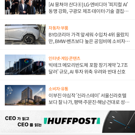
[AI 뭉쳐야 산다⑧] LG·엔비디아 '피지컬 AI'
동맹 강화, 구광모 제조·데이터·기술 결집
해 종합 로보틱스 기업으로
자동차·부품
BYD코리아 가격 앞세워 수입차 4위 올랐지
만, BMW·벤츠보다 높은 공임비에 소비자
불만 폭발
인터넷·게임·콘텐츠
빅테크 메모리반도체 포함 장기계약 '2.7조
달러' 규모, AI 투자 위축 우려와 반대 신호
소비자·유통
이부진 야심작 '신라스테이' 서울신라호텔
보다 잘 나가, 평택·주문진·해남·건대로 성
장판 더 넓힌다