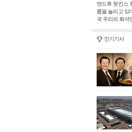
앤드류 왓킨스 
름을 늘리고 있
국 우리의 화석
인기기사