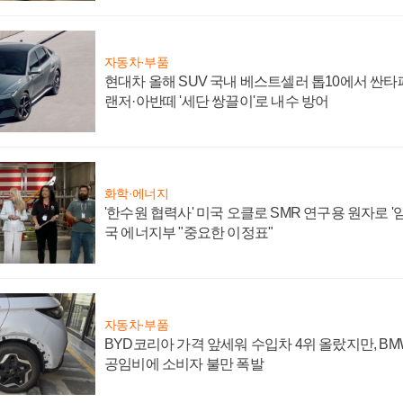
자동차·부품
현대차 올해 SUV 국내 베스트셀러 톱10에서 싼타
랜저·아반떼 '세단 쌍끌이'로 내수 방어
화학·에너지
'한수원 협력사' 미국 오클로 SMR 연구용 원자로 '임
국 에너지부 "중요한 이정표"
자동차·부품
BYD코리아 가격 앞세워 수입차 4위 올랐지만, B
공임비에 소비자 불만 폭발