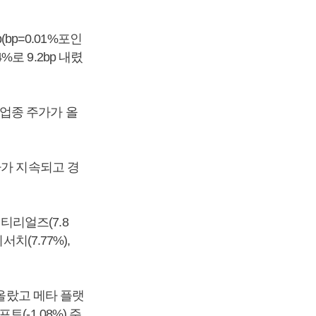
bp=0.01%포인
%로 9.2bp 내렸
업종 주가가 올
가가 지속되고 경
드머티리얼즈(7.8
서치(7.77%),
 올랐고 메타 플랫
트(-1.08%) 주