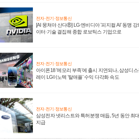
전자·전기·정보통신
[AI 뭉쳐야 산다⑧] LG·엔비디아 '피지컬 AI' 동맹 
이터·기술 결집해 종합 로보틱스 기업으로
전자·전기·정보통신
아이폰18 '메모리 부족'에 출시 지연되나, 삼성디
레이 LG이노텍 '탈애플' 수익 다각화 속도
전자·전기·정보통신
삼성전자 넷리스트와 특허분쟁 매듭, 5년 동안 최대
지급