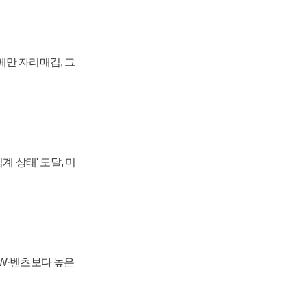
페만 자리매김, 그
계 상태' 도달, 미
MW·벤츠보다 높은