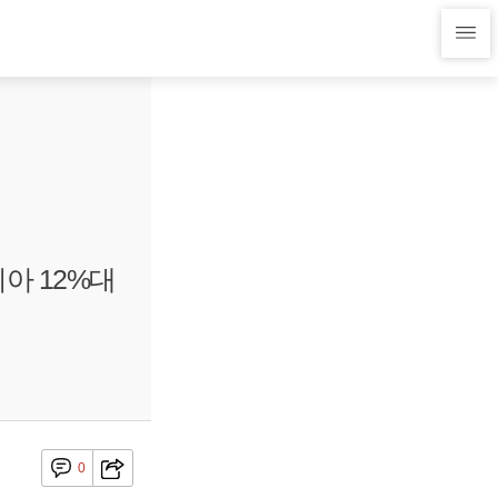
아 12%대
0