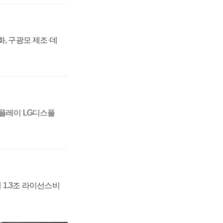
강화, 구광모 제조·데
스플레이 LG디스플
 1.3조 라이선스비