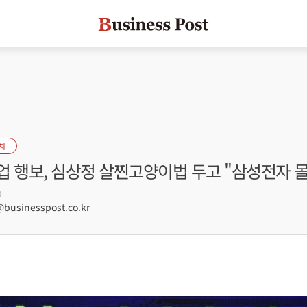
치
업 행보, 심상정 살찐고양이법 두고 "삼성전자 
0
usinesspost.co.kr