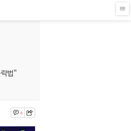
몰락법"
0