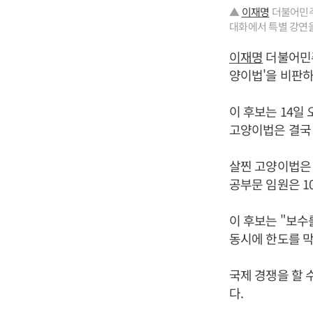
▲
이재명
더불어민주
대화에서 특별 강연을
이재명
더불어민주
양이법'을 비판하
이 후보는 14일
고양이법은 결국 
살찐 고양이법
공부문 임원은 1
이 후보는 "보수
동시에 한도를 막
국제 경쟁을 할 
다.