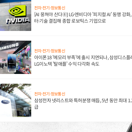
전자·전기·정보통신
[AI 뭉쳐야 산다⑧] LG·엔비디아 '피지컬 AI' 동맹 강
터·기술 결집해 종합 로보틱스 기업으로
전자·전기·정보통신
아이폰18 '메모리 부족'에 출시 지연되나, 삼성디스
LG이노텍 '탈애플' 수익 다각화 속도
전자·전기·정보통신
삼성전자 넷리스트와 특허분쟁 매듭, 5년 동안 최대 1
급