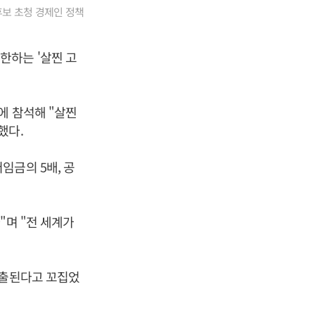
보 초청 경제인 정책
한하는 '살찐 고
에 참석해 "살찐
했다.
임금의 5배, 공
"며 "전 세계가
유출된다고 꼬집었