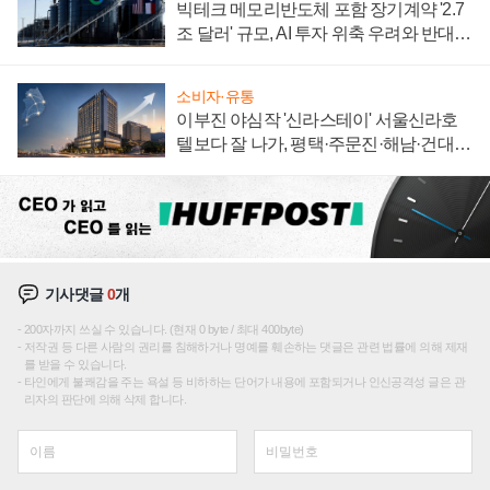
빅테크 메모리반도체 포함 장기계약 '2.7
조 달러' 규모, AI 투자 위축 우려와 반대
신호
소비자·유통
이부진 야심작 '신라스테이' 서울신라호
텔보다 잘 나가, 평택·주문진·해남·건대로
성장판 더 넓힌다
기사댓글
0
개
200자까지 쓰실 수 있습니다. (현재 0 byte / 최대 400byte)
저작권 등 다른 사람의 권리를 침해하거나 명예를 훼손하는 댓글은 관련 법률에 의해 제재
를 받을 수 있습니다.
타인에게 불쾌감을 주는 욕설 등 비하하는 단어가 내용에 포함되거나 인신공격성 글은 관
리자의 판단에 의해 삭제 합니다.