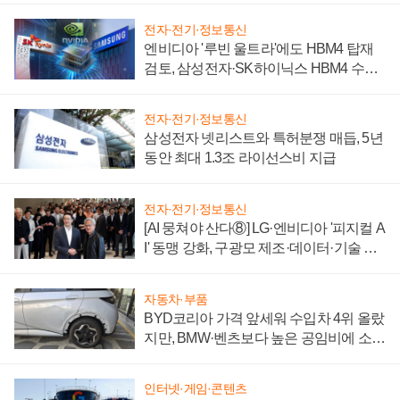
전자·전기·정보통신
엔비디아 '루빈 울트라'에도 HBM4 탑재
검토, 삼성전자·SK하이닉스 HBM4 수율
에 주도권 갈린다
전자·전기·정보통신
삼성전자 넷리스트와 특허분쟁 매듭, 5년
동안 최대 1.3조 라이선스비 지급
전자·전기·정보통신
[AI 뭉쳐야 산다⑧] LG·엔비디아 '피지컬 A
I' 동맹 강화, 구광모 제조·데이터·기술 결
집해 종합 로보틱스 기업으로
자동차·부품
BYD코리아 가격 앞세워 수입차 4위 올랐
지만, BMW·벤츠보다 높은 공임비에 소비
자 불만 폭발
인터넷·게임·콘텐츠