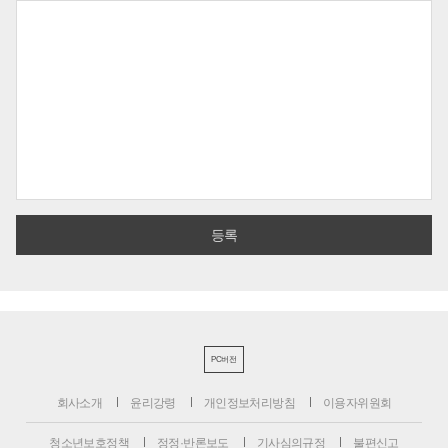
PC버전
회사소개
윤리강령
개인정보처리방침
이용자위원회
청소년보호정책
정정·반론보도
기사심의규정
불편신고