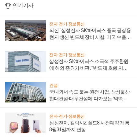
인기기사
전자·전기·정보통신
외신 "삼성전자 SK하이닉스 중국 공장용
현지 생산 반도체 장비 시험, 미국 수출통
제 대비"
전자·전기·정보통신
삼성전자 SK하이닉스 소극적 주주환원
에 해외 증권가 비판, "반도체 호황 지속
성 의문"
건설
국내외서 속도 붙는 원전 사업, 삼성물산·
현대건설·대우건설에 다가오는 '약속의
시간'
전자·전기·정보통신
삼성전자, 갤럭시Z 폴드8 사전예약 개통
8월31일까지 연장