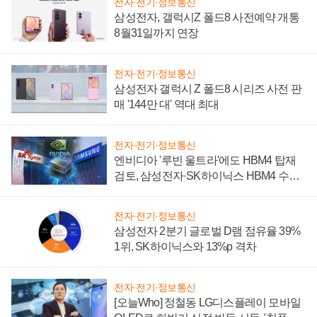
전자·전기·정보통신
삼성전자, 갤럭시Z 폴드8 사전예약 개통
8월31일까지 연장
전자·전기·정보통신
삼성전자 갤럭시 Z 폴드8 시리즈 사전 판
매 '144만 대' 역대 최대
전자·전기·정보통신
엔비디아 '루빈 울트라'에도 HBM4 탑재
검토, 삼성전자·SK하이닉스 HBM4 수율
에 주도권 갈린다
전자·전기·정보통신
삼성전자 2분기 글로벌 D램 점유율 39%
1위, SK하이닉스와 13%p 격차
전자·전기·정보통신
[오늘Who] 정철동 LG디스플레이 모바일