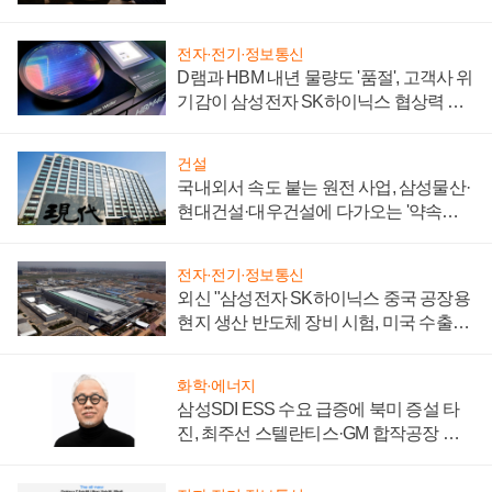
일로
전자·전기·정보통신
D램과 HBM 내년 물량도 '품절', 고객사 위
기감이 삼성전자 SK하이닉스 협상력 더
키워
건설
국내외서 속도 붙는 원전 사업, 삼성물산·
현대건설·대우건설에 다가오는 '약속의
시간'
전자·전기·정보통신
외신 "삼성전자 SK하이닉스 중국 공장용
현지 생산 반도체 장비 시험, 미국 수출통
제 대비"
화학·에너지
삼성SDI ESS 수요 급증에 북미 증설 타
진, 최주선 스텔란티스·GM 합작공장 건
설 재추진하나