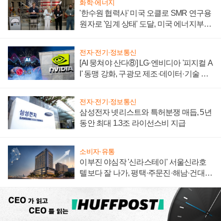
화학·에너지
'한수원 협력사' 미국 오클로 SMR 연구용
원자로 '임계 상태' 도달, 미국 에너지부
"중요한 이정표"
전자·전기·정보통신
[AI 뭉쳐야 산다⑧] LG·엔비디아 '피지컬 A
I' 동맹 강화, 구광모 제조·데이터·기술 결
집해 종합 로보틱스 기업으로
전자·전기·정보통신
삼성전자 넷리스트와 특허분쟁 매듭, 5년
동안 최대 1.3조 라이선스비 지급
소비자·유통
이부진 야심작 '신라스테이' 서울신라호
텔보다 잘 나가, 평택·주문진·해남·건대로
성장판 더 넓힌다