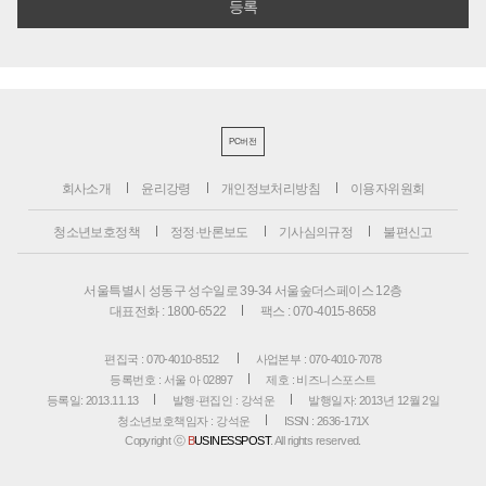
PC버전
회사소개
윤리강령
개인정보처리방침
이용자위원회
청소년보호정책
정정·반론보도
기사심의규정
불편신고
서울특별시 성동구 성수일로 39-34 서울숲더스페이스 12층
대표전화 : 1800-6522
팩스 : 070-4015-8658
편집국 : 070-4010-8512
사업본부 : 070-4010-7078
등록번호 : 서울 아 02897
제호 : 비즈니스포스트
등록일: 2013.11.13
발행·편집인 : 강석운
발행일자: 2013년 12월 2일
청소년보호책임자 : 강석운
ISSN : 2636-171X
Copyright ⓒ
B
USINESSPOST
. All rights reserved.