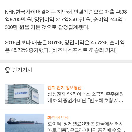
NHN한국사이버결제는 지난해 연결기준으로 매출 4698
억9700만 원, 영업이익 317억2500만 원, 순이익 244억5
200만 원을 거둔 것으로 잠정집계됐다.
2018년보다 매출은 8.61%, 영업이익은 45.72%, 순이익
은 45.72% 증가했다. [비즈니스포스트 조승리 기자]
인기기사
전자·전기·정보통신
삼성전자 SK하이닉스 소극적 주주환원
에 해외 증권가 비판, "반도체 호황 지속
성 의문"
화학·에너지
로이터 "정제연료 3만 톤 한국에서 러시
아로 이동", 우크라이나의 공격에 수요 늘