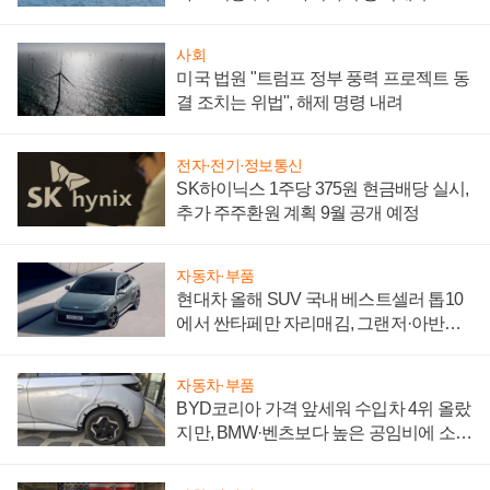
어
사회
미국 법원 "트럼프 정부 풍력 프로젝트 동
결 조치는 위법", 해제 명령 내려
전자·전기·정보통신
SK하이닉스 1주당 375원 현금배당 실시,
추가 주주환원 계획 9월 공개 예정
자동차·부품
현대차 올해 SUV 국내 베스트셀러 톱10
에서 싼타페만 자리매김, 그랜저·아반떼
'세단 쌍끌이'로 내수 방어
자동차·부품
BYD코리아 가격 앞세워 수입차 4위 올랐
지만, BMW·벤츠보다 높은 공임비에 소비
자 불만 폭발