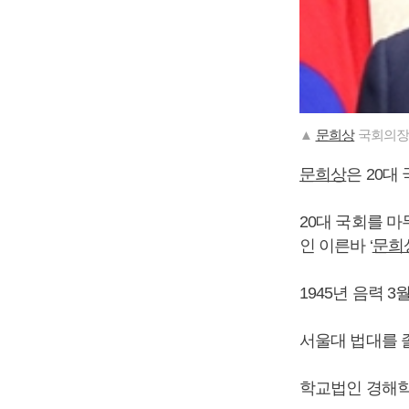
▲
문희상
국회의장
문희상
은 20대
20대 국회를 
인 이른바 ‘
문희
1945년 음력 
서울대 법대를 
학교법인 경해학