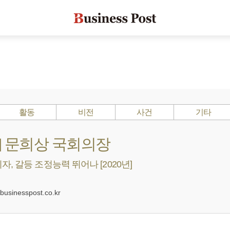
활동
비전
사건
기타
s ?] 문희상 국회의장
, 갈등 조정능력 뛰어나 [2020년]
0
sinesspost.co.kr