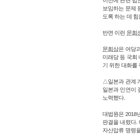
이전에 관련 법
보임하는 문제 
도록 하는 데 힘
반면 이런
문희
문희상
은 여당
미래당 등 국회
기 위한 대화를
△일본과 관계 
일본과 인연이 
노력했다.
대법원은 201
판결을 내렸다.
자산압류 명령을