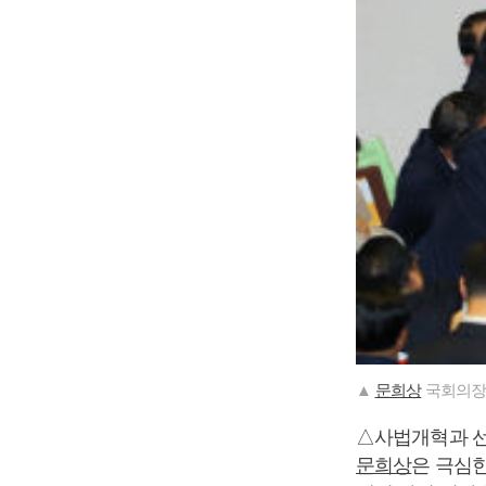
▲
문희상
국회의장(
△사법개혁과 선
문희상
은 극심