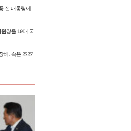
중 전 대통령에
원장을 19대 국
비, 속은 조조’