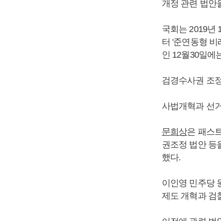
개정 관련 법안
국회는 2019년
터 '준연동형 
인 12월30일
검경수사권 조정법
사법개혁과 선거
문희상
은 패스
권조정 법안 등
했다.
이인영 민주당 
제도 개혁과 검