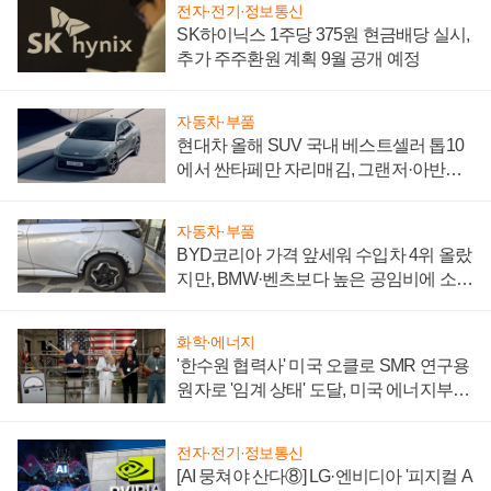
전자·전기·정보통신
SK하이닉스 1주당 375원 현금배당 실시,
추가 주주환원 계획 9월 공개 예정
자동차·부품
현대차 올해 SUV 국내 베스트셀러 톱10
에서 싼타페만 자리매김, 그랜저·아반떼
'세단 쌍끌이'로 내수 방어
자동차·부품
BYD코리아 가격 앞세워 수입차 4위 올랐
지만, BMW·벤츠보다 높은 공임비에 소비
자 불만 폭발
화학·에너지
'한수원 협력사' 미국 오클로 SMR 연구용
원자로 '임계 상태' 도달, 미국 에너지부
"중요한 이정표"
전자·전기·정보통신
[AI 뭉쳐야 산다⑧] LG·엔비디아 '피지컬 A