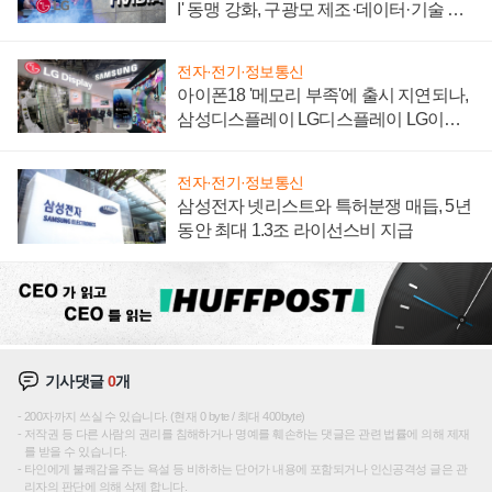
I' 동맹 강화, 구광모 제조·데이터·기술 결
집해 종합 로보틱스 기업으로
전자·전기·정보통신
아이폰18 '메모리 부족'에 출시 지연되나,
삼성디스플레이 LG디스플레이 LG이노
텍 '탈애플' 수익 다각화 속도
전자·전기·정보통신
삼성전자 넷리스트와 특허분쟁 매듭, 5년
동안 최대 1.3조 라이선스비 지급
기사댓글
0
개
200자까지 쓰실 수 있습니다. (현재 0 byte / 최대 400byte)
저작권 등 다른 사람의 권리를 침해하거나 명예를 훼손하는 댓글은 관련 법률에 의해 제재
를 받을 수 있습니다.
타인에게 불쾌감을 주는 욕설 등 비하하는 단어가 내용에 포함되거나 인신공격성 글은 관
리자의 판단에 의해 삭제 합니다.