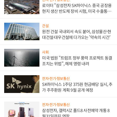
로이터 "삼성전자 SK하이닉스 중국 공장용
현지 생산 반도체 장비 시험, 미국 수출통제
대비"
건설
원전 건설 국내외서 속도 붙어, 삼성물산·현
대건설·대우건설에 다가오는 '약속의 시간'
사회
미국 법원 "트럼프 정부 풍력 프로젝트 동결
조치는 위법", 해제 명령 내려
전자·전기·정보통신
SK하이닉스 1주당 375원 현금배당 실시, 추
가 주주환원 계획 9월 공개 예정
전자·전기·정보통신
삼성전자, 갤럭시Z 폴드8 사전예약 개통 8
월31일까지 연장