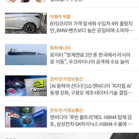
자동차·부품
BYD코리아 가격 앞세워 수입차 4위 올랐지
만, BMW·벤츠보다 높은 공임비에 소비자
불만 폭발
화학·에너지
로이터 "정제연료 3만 톤 한국에서 러시아
로 이동", 우크라이나의 공격에 수요 늘어
전자·전기·정보통신
[AI 뭉쳐야 산다⑧] LG·엔비디아 '피지컬 AI'
동맹 강화, 구광모 제조·데이터·기술 결집
해 종합 로보틱스 기업으로
전자·전기·정보통신
엔비디아 '루빈 울트라'에도 HBM4 탑재 검
토, 삼성전자·SK하이닉스 HBM4 수율에 주
도권 갈린다