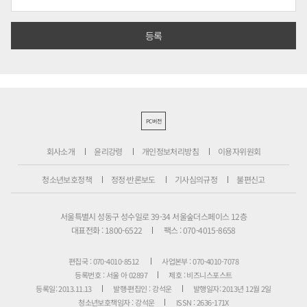
PC버전
회사소개
윤리강령
개인정보처리방침
이용자위원회
청소년보호정책
정정·반론보도
기사심의규정
불편신고
서울특별시 성동구 성수일로 39-34 서울숲더스페이스 12층
대표전화 : 1800-6522
팩스 : 070-4015-8658
편집국 : 070-4010-8512
사업본부 : 070-4010-7078
등록번호 : 서울 아 02897
제호 : 비즈니스포스트
등록일: 2013.11.13
발행·편집인 : 강석운
발행일자: 2013년 12월 2일
청소년보호책임자 : 강석운
ISSN : 2636-171X