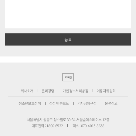
PC버전
회사소개
윤리강령
개인정보처리방침
이용자위원회
청소년보호정책
정정·반론보도
기사심의규정
불편신고
서울특별시 성동구 성수일로 39-34 서울숲더스페이스 12층
대표전화 : 1800-6522
팩스 : 070-4015-8658