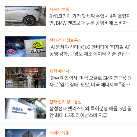
자동차·부품
BYD코리아 가격 앞세워 수입차 4위 올랐지
만, BMW·벤츠보다 높은 공임비에 소비자
불만 폭발
전자·전기·정보통신
[AI 뭉쳐야 산다⑧] LG·엔비디아 '피지컬 AI'
동맹 강화, 구광모 제조·데이터·기술 결집
해 종합 로보틱스 기업으로
화학·에너지
'한수원 협력사' 미국 오클로 SMR 연구용 원
자로 '임계 상태' 도달, 미국 에너지부 "중요
한 이정표"
전자·전기·정보통신
삼성전자 넷리스트와 특허분쟁 매듭, 5년 동
안 최대 1.3조 라이선스비 지급
소비자·유통