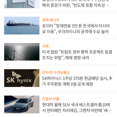
해외 증권가 비판, "반도체 호황 지속성 의
문"
화학·에너지
로이터 "정제연료 3만 톤 한국에서 러시아
로 이동", 우크라이나의 공격에 수요 늘어
사회
미국 법원 "트럼프 정부 풍력 프로젝트 동결
조치는 위법", 해제 명령 내려
전자·전기·정보통신
SK하이닉스 1주당 375원 현금배당 실시, 추
가 주주환원 계획 9월 공개 예정
자동차·부품
현대차 올해 SUV 국내 베스트셀러 톱10에
서 싼타페만 자리매김, 그랜저·아반떼 '세단
쌍끌이'로 내수 방어