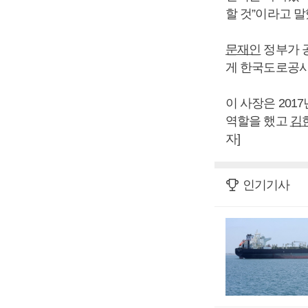
할 것”이라고 말
문재인
정부가 
게 한국도로공사
이 사장은 201
역할을 했고
김
자]
인기기사