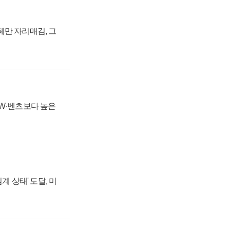
페만 자리매김, 그
MW·벤츠보다 높은
계 상태' 도달, 미