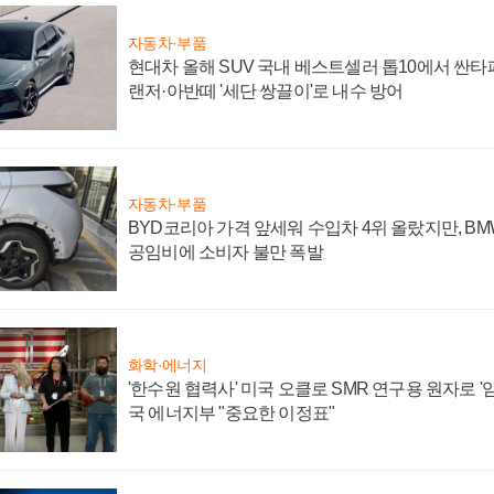
자동차·부품
현대차 올해 SUV 국내 베스트셀러 톱10에서 싼타
랜저·아반떼 '세단 쌍끌이'로 내수 방어
자동차·부품
BYD코리아 가격 앞세워 수입차 4위 올랐지만, B
공임비에 소비자 불만 폭발
화학·에너지
'한수원 협력사' 미국 오클로 SMR 연구용 원자로 '임
국 에너지부 "중요한 이정표"