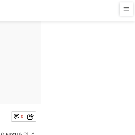
0
5331만 원, 순