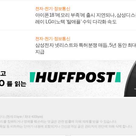
현대차 올해 SUV 국내 베스트셀러 톱10에서 싼타
랜저·아반떼 '세단 쌍끌이'로 내수 방어
자동차·부품
BYD코리아 가격 앞세워 수입차 4위 올랐지만, B
공임비에 소비자 불만 폭발
전자·전기·정보통신
[AI 뭉쳐야 산다⑧] LG·엔비디아 '피지컬 AI' 동맹 
이터·기술 결집해 종합 로보틱스 기업으로
전자·전기·정보통신