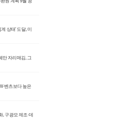
위법", 해제 명령
주환원 계획 9월 공
계 상태' 도달, 미