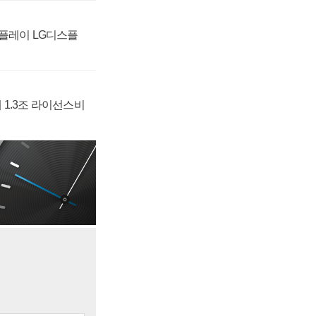
페만 자리매김, 그
MW·벤츠보다 높은
강화, 구광모 제조·데