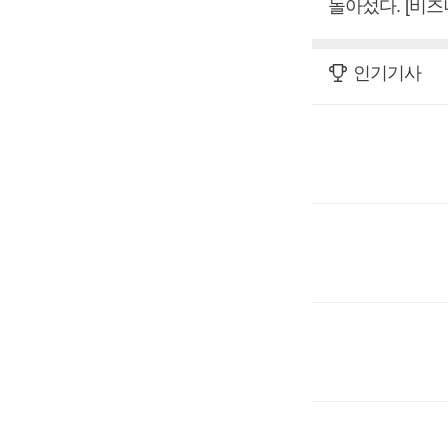
돌아섰다. [비
인기기사