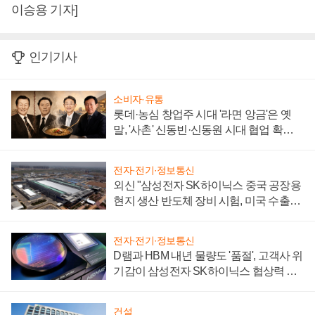
이승용 기자]
인기기사
소비자·유통
롯데·농심 창업주 시대 '라면 앙금'은 옛
말, '사촌' 신동빈·신동원 시대 협업 확대
일로
전자·전기·정보통신
외신 "삼성전자 SK하이닉스 중국 공장용
현지 생산 반도체 장비 시험, 미국 수출통
제 대비"
전자·전기·정보통신
D램과 HBM 내년 물량도 '품절', 고객사 위
기감이 삼성전자 SK하이닉스 협상력 더
키워
건설