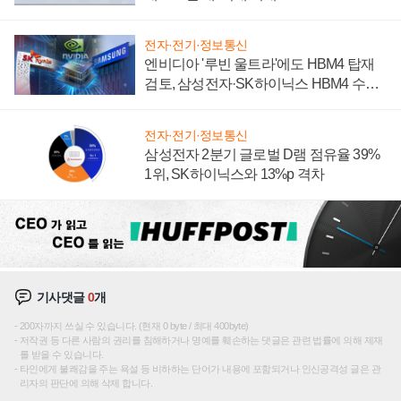
전자·전기·정보통신
엔비디아 '루빈 울트라'에도 HBM4 탑재
검토, 삼성전자·SK하이닉스 HBM4 수율
에 주도권 갈린다
전자·전기·정보통신
삼성전자 2분기 글로벌 D램 점유율 39%
1위, SK하이닉스와 13%p 격차
기사댓글
0
개
200자까지 쓰실 수 있습니다. (현재 0 byte / 최대 400byte)
저작권 등 다른 사람의 권리를 침해하거나 명예를 훼손하는 댓글은 관련 법률에 의해 제재
를 받을 수 있습니다.
타인에게 불쾌감을 주는 욕설 등 비하하는 단어가 내용에 포함되거나 인신공격성 글은 관
리자의 판단에 의해 삭제 합니다.