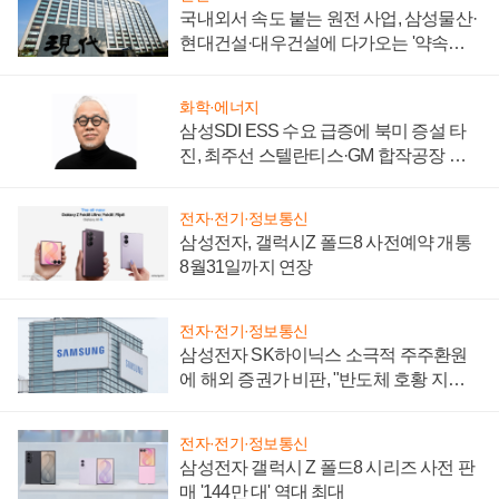
국내외서 속도 붙는 원전 사업, 삼성물산·
현대건설·대우건설에 다가오는 '약속의
시간'
화학·에너지
삼성SDI ESS 수요 급증에 북미 증설 타
진, 최주선 스텔란티스·GM 합작공장 건
설 재추진하나
전자·전기·정보통신
삼성전자, 갤럭시Z 폴드8 사전예약 개통
8월31일까지 연장
전자·전기·정보통신
삼성전자 SK하이닉스 소극적 주주환원
에 해외 증권가 비판, "반도체 호황 지속
성 의문"
전자·전기·정보통신
삼성전자 갤럭시 Z 폴드8 시리즈 사전 판
매 '144만 대' 역대 최대