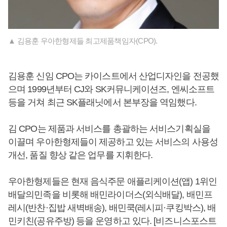
▲ 김용훈 우아한형제들 최고제품책임자(CPO).
김용훈 신임 CPO는 카이스트에서 산업디자인을 전공했
으며 1999년부터 CJ와 SK커뮤니케이션즈, 엔씨소프트
등을 거쳐 최근 SK플래닛에서 본부장을 역임했다.
김 CPO는 제품과 서비스를 총괄하는 서비스기획실을
이끌며 우아한형제들이 제공하고 있는 서비스의 사용성
개선, 품질 향상 같은 업무를 지휘한다.
우아한형제들은 현재 음식주문 애플리케이션(앱) 1위인
배달의민족을 비롯해 배민라이더스(외식배달), 배민프
레시(반찬·집밥 새벽배송), 배민쿡(레시피·쿠킹박스), 배
민키친(공유주방) 등을 운영하고 있다. [비즈니스포스트