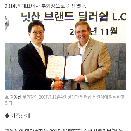
2014년 대표이사 부회장으로 승진했다.
▲
곽동신
부회장이 2007년 11월4일 닛산과 딜러십 체결식에 참석하고
있다.
◆ 가족관계
곽동신
의 할아버지는 2015년 ‘제76회 순국선열의날’에 독