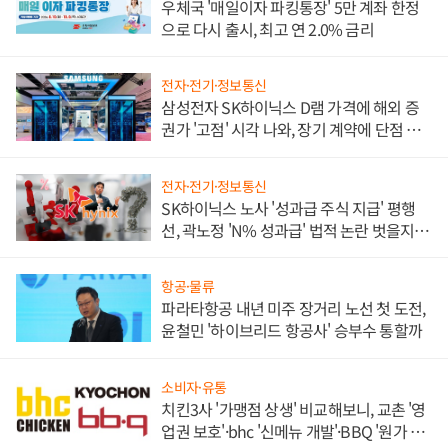
우체국 '매일이자 파킹통장' 5만 계좌 한정
으로 다시 출시, 최고 연 2.0% 금리
전자·전기·정보통신
삼성전자 SK하이닉스 D램 가격에 해외 증
권가 '고점' 시각 나와, 장기 계약에 단점 부
각
전자·전기·정보통신
SK하이닉스 노사 '성과급 주식 지급' 평행
선, 곽노정 'N% 성과급' 법적 논란 벗을지 주
목
항공·물류
파라타항공 내년 미주 장거리 노선 첫 도전,
윤철민 '하이브리드 항공사' 승부수 통할까
소비자·유통
치킨3사 '가맹점 상생' 비교해보니, 교촌 '영
업권 보호'·bhc '신메뉴 개발'·BBQ '원가 부