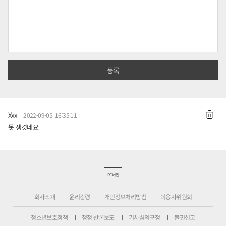
Xxx
2022-09-05 16:35:11
못 생겻네요
PC버전
회사소개
윤리강령
개인정보처리방침
이용자위원회
청소년보호정책
정정·반론보도
기사심의규정
불편신고