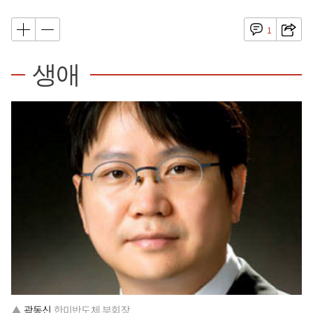
1
생애
▲
곽동신
한미반도체 부회장.