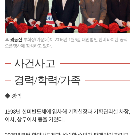
▲
곽동신
부회장(가운데)이 2016년 1월6일 대만법인 한미타이완 공식
오픈행사에 참석하고 있다.
사건사고
경력/학력/가족
◆ 경력
1998년 한미반도체에 입사해 기획실장과 기획관리실 차장,
이사, 상무이사 등을 거쳤다.
2005년부터 한미반도체가 설립한 수입차 판매법인 한미모