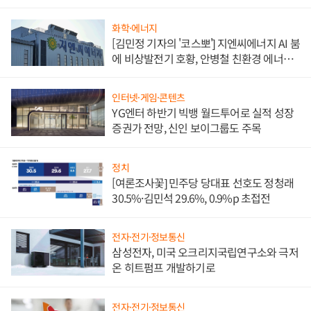
담'
화학·에너지
[김민정 기자의 '코스뽀'] 지엔씨에너지 AI 붐
에 비상발전기 호황, 안병철 친환경 에너지
발전전문기업 향한다
인터넷·게임·콘텐츠
YG엔터 하반기 빅뱅 월드투어로 실적 성장
증권가 전망, 신인 보이그룹도 주목
정치
[여론조사꽃] 민주당 당대표 선호도 정청래
30.5%·김민석 29.6%, 0.9%p 초접전
전자·전기·정보통신
삼성전자, 미국 오크리지국립연구소와 극저
온 히트펌프 개발하기로
전자·전기·정보통신