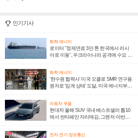
인기기사
화학·에너지
로이터 "정제연료 3만 톤 한국에서 러시
아로 이동", 우크라이나의 공격에 수요 늘
어
화학·에너지
'한수원 협력사' 미국 오클로 SMR 연구용
원자로 '임계 상태' 도달, 미국 에너지부
"중요한 이정표"
자동차·부품
현대차 올해 SUV 국내 베스트셀러 톱10
에서 싼타페만 자리매김, 그랜저·아반떼
'세단 쌍끌이'로 내수 방어
전자·전기·정보통신