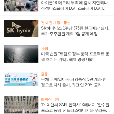
아이폰18 '메모리 부족'에 출시 지연되나,
삼성디스플레이 LG디스플레이 LG이노
텍 '탈애플' 수익 다각화 속도
전자·전기·정보통신
SK하이닉스 1주당 375원 현금배당 실시,
추가 주주환원 계획 9월 공개 예정
사회
미국 법원 "트럼프 정부 풍력 프로젝트 동
결 조치는 위법", 해제 명령 내려
금융
우체국 '매일이자 파킹통장' 5만 계좌 한
정으로 다시 출시, 최고 연 2.0% 금리
화학·에너지
'DL이앤씨 SMR 협력사' X에너지, '한수원
포스코 동맹' 센트러스에너지와 우라늄