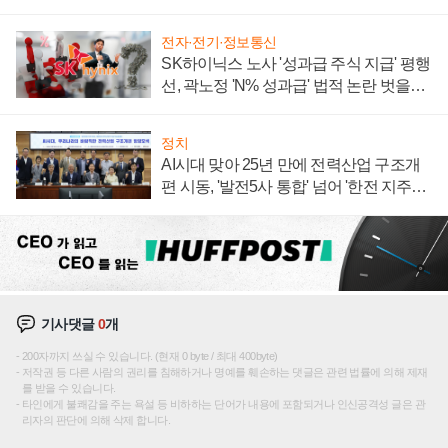
계약 체결
전자·전기·정보통신
SK하이닉스 노사 '성과급 주식 지급' 평행
선, 곽노정 'N% 성과급' 법적 논란 벗을지
주목
정치
AI시대 맞아 25년 만에 전력산업 구조개
편 시동, '발전5사 통합' 넘어 '한전 지주사'
재편론도
기사댓글
0
개
200자까지 쓰실 수 있습니다. (현재 0 byte / 최대 400byte)
저작권 등 다른 사람의 권리를 침해하거나 명예를 훼손하는 댓글은 관련 법률에 의해 제재
를 받을 수 있습니다.
타인에게 불쾌감을 주는 욕설 등 비하하는 단어가 내용에 포함되거나 인신공격성 글은 관
리자의 판단에 의해 삭제 합니다.