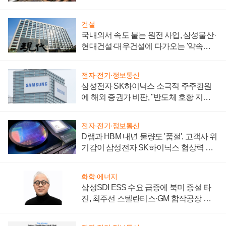
제 대비"
건설
국내외서 속도 붙는 원전 사업, 삼성물산·
현대건설·대우건설에 다가오는 '약속의
시간'
전자·전기·정보통신
삼성전자 SK하이닉스 소극적 주주환원
에 해외 증권가 비판, "반도체 호황 지속
성 의문"
전자·전기·정보통신
D램과 HBM 내년 물량도 '품절', 고객사 위
기감이 삼성전자 SK하이닉스 협상력 더
키워
화학·에너지
삼성SDI ESS 수요 급증에 북미 증설 타
진, 최주선 스텔란티스·GM 합작공장 건
설 재추진하나