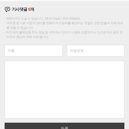
기사댓글
0
개
200자까지 쓰실 수 있습니다. (현재 0 byte / 최대 400byte)
저작권 등 다른 사람의 권리를 침해하거나 명예를 훼손하는 댓글은 관련 법률에 의해 제재
를 받을 수 있습니다.
타인에게 불쾌감을 주는 욕설 등 비하하는 단어가 내용에 포함되거나 인신공격성 글은 관
리자의 판단에 의해 삭제 합니다.