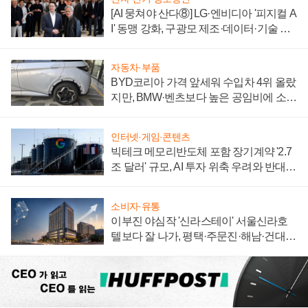
[AI 뭉쳐야 산다⑧] LG·엔비디아 '피지컬 A
I' 동맹 강화, 구광모 제조·데이터·기술 결
집해 종합 로보틱스 기업으로
자동차·부품
BYD코리아 가격 앞세워 수입차 4위 올랐
지만, BMW·벤츠보다 높은 공임비에 소비
자 불만 폭발
인터넷·게임·콘텐츠
빅테크 메모리반도체 포함 장기계약 '2.7
조 달러' 규모, AI 투자 위축 우려와 반대
신호
소비자·유통
이부진 야심작 '신라스테이' 서울신라호
텔보다 잘 나가, 평택·주문진·해남·건대로
성장판 더 넓힌다