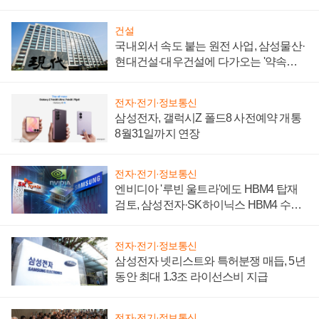
성 의문"
건설
국내외서 속도 붙는 원전 사업, 삼성물산·
현대건설·대우건설에 다가오는 '약속의
시간'
전자·전기·정보통신
삼성전자, 갤럭시Z 폴드8 사전예약 개통
8월31일까지 연장
전자·전기·정보통신
엔비디아 '루빈 울트라'에도 HBM4 탑재
검토, 삼성전자·SK하이닉스 HBM4 수율
에 주도권 갈린다
전자·전기·정보통신
삼성전자 넷리스트와 특허분쟁 매듭, 5년
동안 최대 1.3조 라이선스비 지급
전자·전기·정보통신