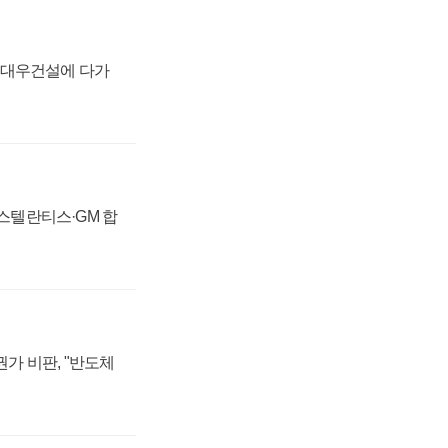
·대우건설에 다가
 스텔란티스·GM 합
가 비판, "반도체