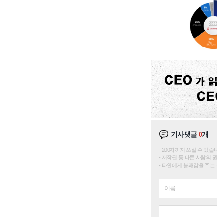
기사댓글
0
개
200자까지 쓰실 수 있습니다. 
저작권 등 다른 사람의 
타인에게 불쾌감을 주는 