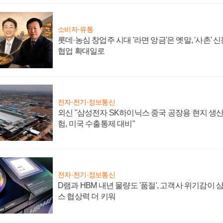
소비자·유통
롯데·농심 창업주 시대 '라면 앙금'은 옛말, '사촌'
협업 확대일로
전자·전기·정보통신
외신 "삼성전자 SK하이닉스 중국 공장용 현지 생산
험, 미국 수출통제 대비"
전자·전기·정보통신
D램과 HBM 내년 물량도 '품절', 고객사 위기감이
스 협상력 더 키워