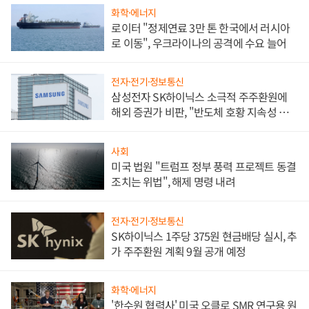
화학·에너지
로이터 "정제연료 3만 톤 한국에서 러시아
로 이동", 우크라이나의 공격에 수요 늘어
전자·전기·정보통신
삼성전자 SK하이닉스 소극적 주주환원에
해외 증권가 비판, "반도체 호황 지속성 의
문"
사회
미국 법원 "트럼프 정부 풍력 프로젝트 동결
조치는 위법", 해제 명령 내려
전자·전기·정보통신
SK하이닉스 1주당 375원 현금배당 실시, 추
가 주주환원 계획 9월 공개 예정
화학·에너지
'한수원 협력사' 미국 오클로 SMR 연구용 원