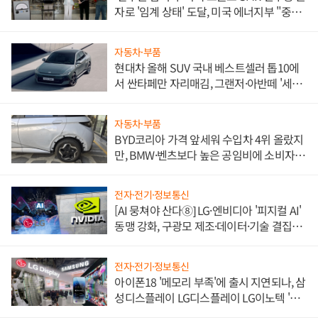
자로 '임계 상태' 도달, 미국 에너지부 "중요
한 이정표"
자동차·부품
현대차 올해 SUV 국내 베스트셀러 톱10에
서 싼타페만 자리매김, 그랜저·아반떼 '세단
쌍끌이'로 내수 방어
자동차·부품
BYD코리아 가격 앞세워 수입차 4위 올랐지
만, BMW·벤츠보다 높은 공임비에 소비자
불만 폭발
전자·전기·정보통신
[AI 뭉쳐야 산다⑧] LG·엔비디아 '피지컬 AI'
동맹 강화, 구광모 제조·데이터·기술 결집
해 종합 로보틱스 기업으로
전자·전기·정보통신
아이폰18 '메모리 부족'에 출시 지연되나, 삼
성디스플레이 LG디스플레이 LG이노텍 '탈
애플' 수익 다각화 속도