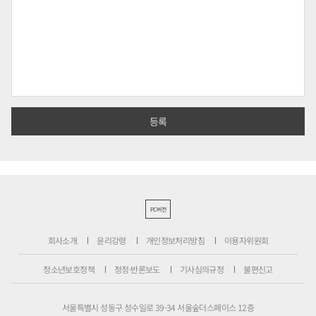
PC버전
회사소개
윤리강령
개인정보처리방침
이용자위원회
청소년보호정책
정정·반론보도
기사심의규정
불편신고
서울특별시 성동구 성수일로 39-34 서울숲더스페이스 12층