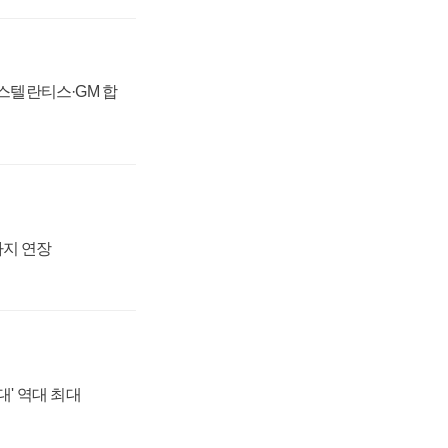
 스텔란티스·GM 합
까지 연장
대' 역대 최대