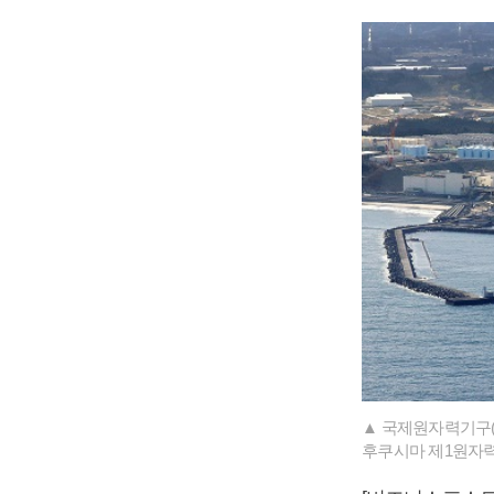
▲ 국제원자력기구(
후쿠시마 제1원자력