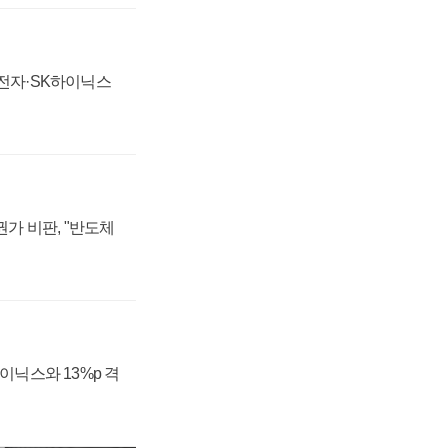
성전자·SK하이닉스
가 비판, "반도체
하이닉스와 13%p 격