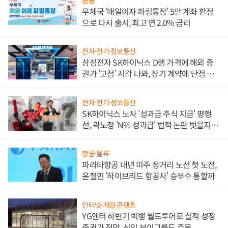
금융
우체국 '매일이자 파킹통장' 5만 계좌 한정
으로 다시 출시, 최고 연 2.0% 금리
전자·전기·정보통신
삼성전자 SK하이닉스 D램 가격에 해외 증
권가 '고점' 시각 나와, 장기 계약에 단점 부
각
전자·전기·정보통신
SK하이닉스 노사 '성과급 주식 지급' 평행
선, 곽노정 'N% 성과급' 법적 논란 벗을지 주
목
항공·물류
파라타항공 내년 미주 장거리 노선 첫 도전,
윤철민 '하이브리드 항공사' 승부수 통할까
인터넷·게임·콘텐츠
YG엔터 하반기 빅뱅 월드투어로 실적 성장
증권가 전망, 신인 보이그룹도 주목