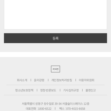
PC버전
회사소개
윤리강령
개인정보처리방침
이용자위원회
청소년보호정책
정정·반론보도
기사심의규정
불편신고
서울특별시 성동구 성수일로 39-34 서울숲더스페이스 12층
대표전화 : 1800-6522
팩스 : 070-4015-8658