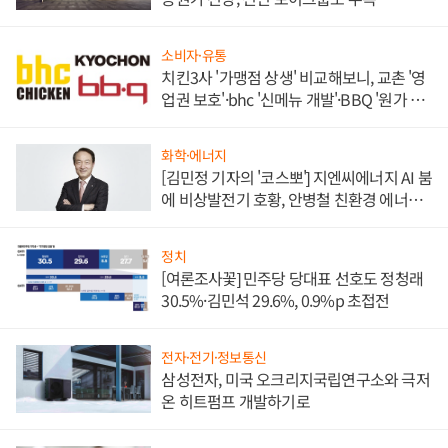
소비자·유통
치킨3사 '가맹점 상생' 비교해보니, 교촌 '영
업권 보호'·bhc '신메뉴 개발'·BBQ '원가 부
담'
화학·에너지
[김민정 기자의 '코스뽀'] 지엔씨에너지 AI 붐
에 비상발전기 호황, 안병철 친환경 에너지
발전전문기업 향한다
정치
[여론조사꽃] 민주당 당대표 선호도 정청래
30.5%·김민석 29.6%, 0.9%p 초접전
전자·전기·정보통신
삼성전자, 미국 오크리지국립연구소와 극저
온 히트펌프 개발하기로