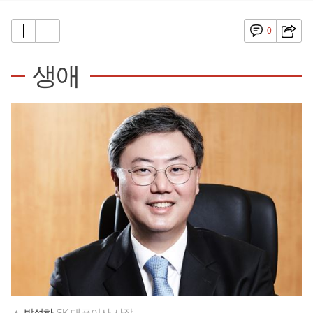
0
생애
▲
박성하
SK 대표이사 사장.