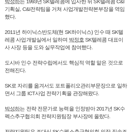
박성하
는 1993년 SK텔레콤에 입사한 뒤 SK텔레콤 C&I
기획실, C&I전략팀을 거쳐 사업개발전략본부장을 역임
했다.
2011년 하이닉스반도체(현 SK하이닉스) 인수 때 SK텔
레콤 사업개발실에서 일하며
박정호
SK텔레콤 대표이
사 사장 등을 도와 실무작업에 참여했다.
도시바 인수 전략수립에서도 핵심적 역할 맡은 것으로
전해진다.
SK로 자리를 옮겨서도 포트폴리오관리부문장으로 일하
면서 그룹 ICT사업 전략기획을 관장해왔다.
박성하
는 전략 전문가로 능력을 인정받아 2017년 SK수
펙스추구협의회 전략지원팀장 부사장에 올랐다.
전략지원팀은
조대식
SK수펙스추구협의회 의장 직속조