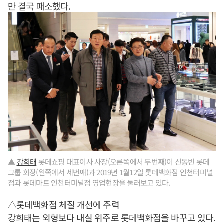
만 결국 패소했다.
▲
강희태
롯데쇼핑 대표이사 사장(오른쪽에서 두번째)이 신동빈 롯데
그룹 회장(왼쪽에서 세번째)과 2019년 1월12일 롯데백화점 인천터미널
점과 롯데마트 인천터미널점 영업현장을 둘러보고 있다.
△롯데백화점 체질 개선에 주력
강희태
는 외형보다 내실 위주로 롯데백화점을 바꾸고 있다.