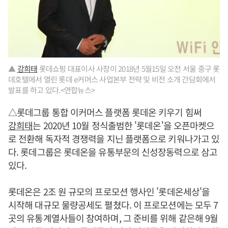
▲
강희태
롯데쇼핑 대표이사 사장이 2018년 5월15일 오전 서울 중구 롯
데호텔에서 열린 롯데 e커머스 사업본부 전략 및 비전 소개 간담회에서
발표를 하고 있다.<연합뉴스>
△롯데그룹 통합 이커머스 플랫폼 롯데온 키우기 힘써
강희태
는 2020년 10월 정식출범한 '롯데온'을 오픈마켓으
로 전환해 독자적 경쟁력을 지닌 플랫폼으로 키워나가고 있
다. 롯데그룹은 롯데온을 유통부문의 신성장동력으로 삼고
있다.
롯데온은 2조 원 규모의 프로모션 행사인 '롯데온세상'을
시작해 대규모 물량공세도 펼쳤다. 이 프로모션에는 모두 7
곳의 유통계열사들이 참여하며, 그 준비를 위해 같은해 9월