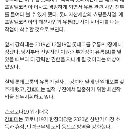
프알엘코리아 이사도 겸임하게 되면서 유통 관련 사업 전부
를 들여다 볼 수 있게 됐다. 롯데자산개발의 쇼핑몰사업, 에
프알엘코리아의 패션사업과 유통BU 사이 시너지를 내는
작업에 착수할 것으로 보인다.
앞서
강희태
는 2019년 12월19일 롯데그룹 유통BU장에 내
정됐다. 당시부터 전임자인 이원준 부회장이 유통BU를 맡
았을 때보다 더 강력한 권한을 지니게 될 것이라는 예상이
있었다.
실제 롯데그룹의 유통 계열사는
강희태
밑에 단일대오를 갖
추게 됐고,
강희태
는 실적 부진에서 탈출하기 위한 쇄신작
업을 진두지휘하고 있다.
△코로나19 위기대응
강희태
는 코로나19가 한창이었던 2020년 상반기 매장 소
독과 휴점, 탄력근무제 도입 등으로 방역을 강화했다.