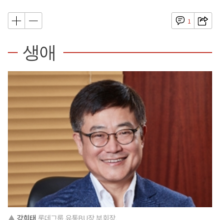
1
생애
▲
강희태
롯데그룹 유통BU장 부회장.